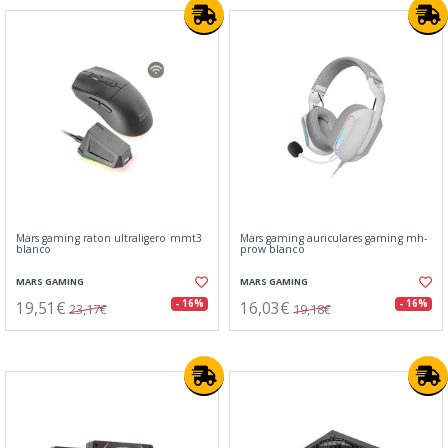
Mars gaming raton ultraligero mmt3
Mars gaming auriculares gaming mh-
blanco
prow blanco
MARS GAMING
MARS GAMING
19,51€
16,03€
- 16%
- 16%
23,17€
19,18€