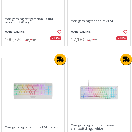
Mars gaming refrigeración liquid
Mars gaming teclado mk124
visionpro240 argb
MARS GAMING
MARS GAMING
100,72€
12,18€
- 14%
- 18%
116,91€
14,90€
Mars gaming tecl. mkprowyes
Mars gaming teclado mk124 blanco
silentswitch rgb white