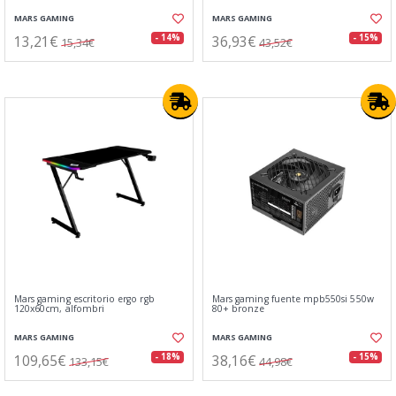
MARS GAMING
MARS GAMING
13,21€
36,93€
- 14%
- 15%
15,34€
43,52€
Mars gaming escritorio ergo rgb
Mars gaming fuente mpb550si 550w
120x60cm, alfombri
80+ bronze
MARS GAMING
MARS GAMING
109,65€
38,16€
- 18%
- 15%
133,15€
44,98€