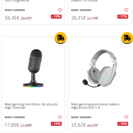
tech,7a garantía
inalám. tri-mode
MARS GAMING
MARS GAMING
56,43€
26,35€
- 19%
- 17%
70,03€
31,76€
Mars gaming micrófono de estudio
Mars gaming auriculares inalám.
argb, silenciar
argb,bluetooth 5.4
MARS GAMING
MARS GAMING
17,89€
33,62€
- 18%
- 16%
21,88€
40,23€