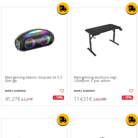
Mars gaming altavoz ms-pulse bt 5.3
Mars gaming escritorio ergo
50w rgb
120x60cm 3 pos. alfom.
MARS GAMING
MARS GAMING
41,27€
114,51€
- 19%
- 18%
51,21€
140,08€