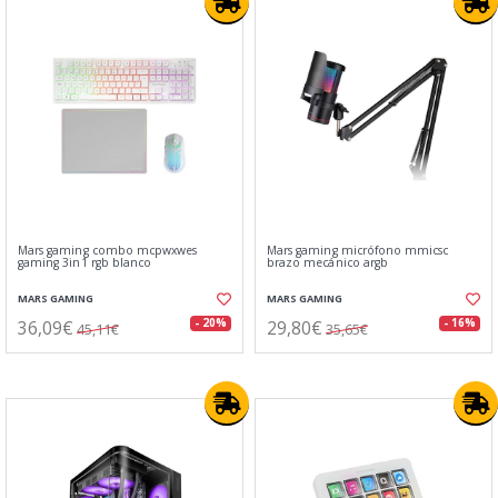
Mars gaming combo mcpwxwes
Mars gaming micrófono mmicsc
gaming 3in1 rgb blanco
brazo mecánico argb
MARS GAMING
MARS GAMING
36,09€
29,80€
- 20%
- 16%
45,11€
35,65€