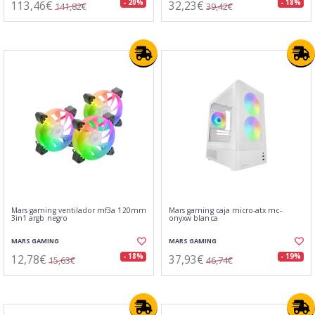
113,46€
32,23€
- 20%
- 18%
141,82€
39,42€
Mars gaming ventilador mf3a 120mm
Mars gaming caja micro-atx mc-
3in1 argb negro
onyxw blanca
MARS GAMING
MARS GAMING
12,78€
37,93€
- 18%
- 19%
15,63€
46,74€