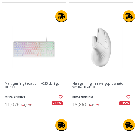
Mars gaming teclado mk023 tkl frgb
Mars gaming mmwergoprow raton
blanco
vertical blanco
MARS GAMING
MARS GAMING
11,07€
15,86€
- 16%
- 15%
13,15€
18,55€