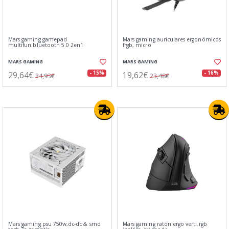
Mars gaming gamepad
Mars gaming auriculares ergonómicos
multifun.bluetooth 5.0 2en1
frgb, micro
MARS GAMING
MARS GAMING
29,64€
19,62€
- 15%
- 16%
34,93€
23,48€
Mars gaming psu 750w,dc-dc & smd
Mars gaming ratón ergo verti.rgb