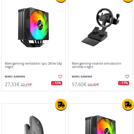
Mars gaming ventilador cpu 280w tdp
Mars gaming volante simulación
negro
carreras negro
MARS GAMING
MARS GAMING
27,33€
57,60€
- 15%
- 17%
32,22€
69,42€