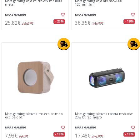
Mars gaming caja micro-atx mc1000
Mars gaming caja atx mc-2000
metal
120mm fan
MARS GAMING
MARS GAMING
25,82€
36,35€
- 20%
- 19%
32,27€
44,78€
Mars gaming altavoz ms-eco bambo
Mars gaming altavoz+barra msb-xtw
ecologic bt
20w bt rgb negro
MARS GAMING
MARS GAMING
7,93€
17,48€
- 18%
- 18%
9,63€
21,38€