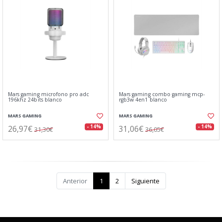
Mars gaming microfono pro adc
Mars gaming combo gaming mcp-
196khz 24bits blanco
rgb3w 4en1 blanco
MARS GAMING
MARS GAMING
26,97€
31,06€
- 14%
- 14%
31,30€
36,05€
Anterior
1
2
Siguiente