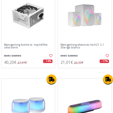
Mars gaming fuente al. mpiii650w
Mars gaming altavoces ms-h21 2.1
ultra silent
35w rgb blanco
MARS GAMING
MARS GAMING
40,20€
21,01€
- 14%
- 17%
47,01€
25,32€