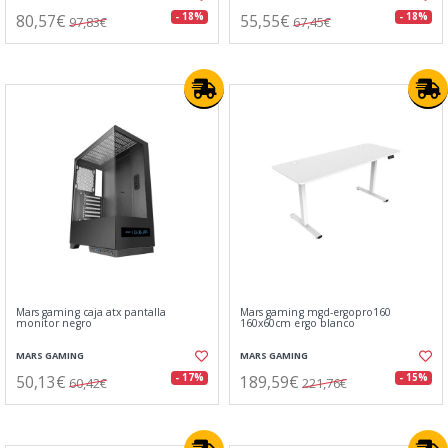
80,57€
55,55€
- 18%
- 18%
97,83€
67,45€
Mars gaming caja atx pantalla
Mars gaming mgd-ergopro160
monitor negro
160x60cm ergo blanco
MARS GAMING
MARS GAMING
50,13€
189,59€
- 17%
- 15%
60,42€
221,76€