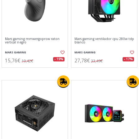
Mars gaming mmwergoprow raton
Mars gaming ventilador cpu 280w tdp
vertical negro
blanco
MARS GAMING
MARS GAMING
15,76€
27,78€
- 19%
- 17%
19,42€
33,49€