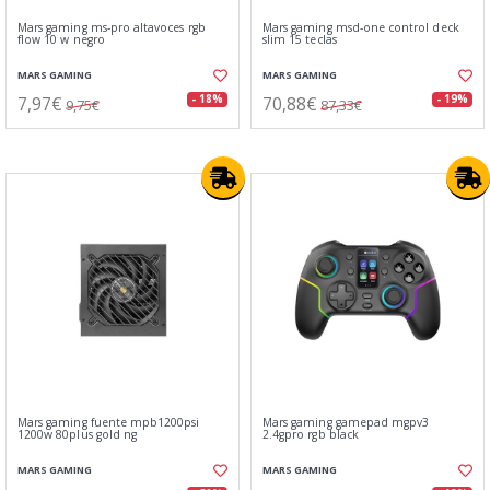
Mars gaming ms-pro altavoces rgb
Mars gaming msd-one control deck
flow 10 w negro
slim 15 teclas
MARS GAMING
MARS GAMING
7,97€
70,88€
- 18%
- 19%
9,75€
87,33€
Mars gaming fuente mpb1200psi
Mars gaming gamepad mgpv3
1200w 80plus gold ng
2.4gpro rgb black
MARS GAMING
MARS GAMING