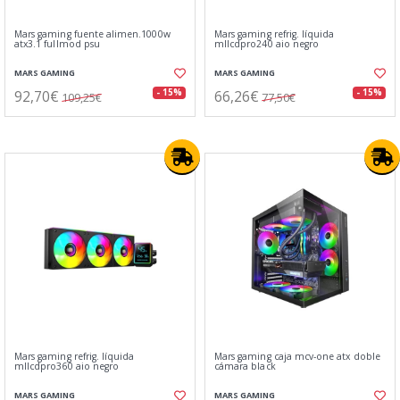
Mars gaming fuente alimen.1000w
Mars gaming refrig. líquida
atx3.1 fullmod psu
mllcdpro240 aio negro
MARS GAMING
MARS GAMING
92,70€
66,26€
- 15%
- 15%
109,25€
77,50€
Mars gaming refrig. líquida
Mars gaming caja mcv-one atx doble
mllcdpro360 aio negro
cámara black
MARS GAMING
MARS GAMING