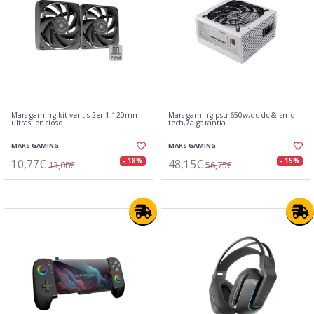
Mars gaming kit ventis 2en1 120mm
Mars gaming psu 650w,dc-dc & smd
ultrasilencioso
tech,7a garantia
MARS GAMING
MARS GAMING
10,77€
48,15€
- 18%
- 15%
13,08€
56,75€