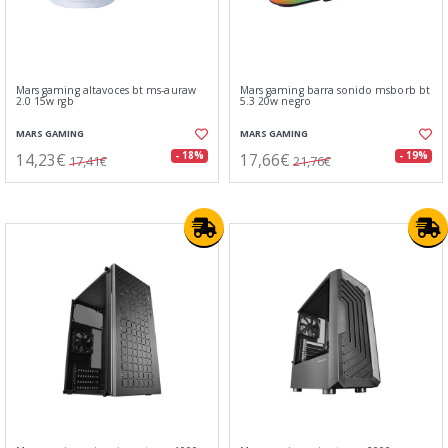
Mars gaming altavoces bt ms-auraw
Mars gaming barra sonido msborb bt
2.0 15w rgb
5.3 20w negro
MARS GAMING
MARS GAMING
14,23€
17,66€
- 18%
- 19%
17,41€
21,76€