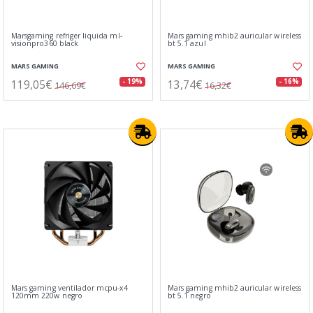
Marsgaming refriger liquida ml-
Mars gaming mhib2 auricular wireless
visionpro360 black
bt 5.1 azul
MARS GAMING
MARS GAMING
119,05€
13,74€
- 19%
- 16%
146,69€
16,32€
Mars gaming ventilador mcpu-x4
Mars gaming mhib2 auricular wireless
120mm 220w negro
bt 5.1 negro