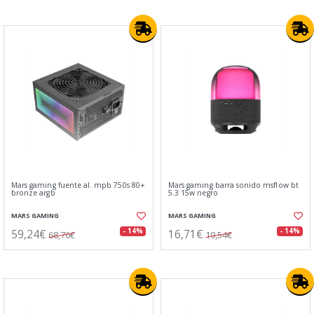
Mars gaming fuente al. mpb 750s 80+
Mars gaming barra sonido msflow bt
bronze argb
5.3 15w negro
MARS GAMING
MARS GAMING
59,24€
16,71€
- 14%
- 14%
68,76€
19,54€