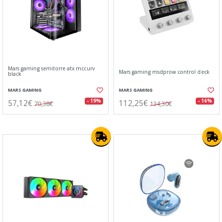
Mars gaming semitorre atx mccurv
Mars gaming msdprow control deck
black
MARS GAMING
MARS GAMING
57,12€
112,25€
- 19%
- 16%
70,38€
134,30€