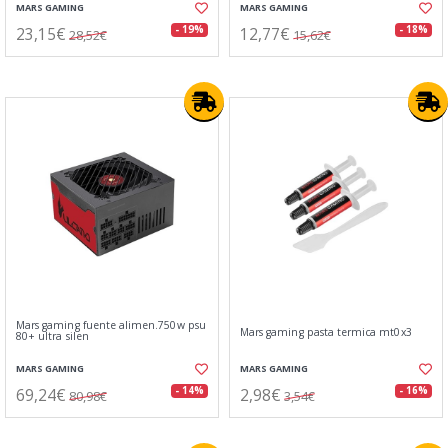
MARS GAMING
MARS GAMING
23,15€
12,77€
- 19%
- 18%
28,52€
15,62€
Mars gaming fuente alimen.750w psu
Mars gaming pasta termica mt0x3
80+ ultra silen
MARS GAMING
MARS GAMING
69,24€
2,98€
- 14%
- 16%
80,98€
3,54€