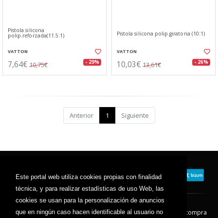
Pistola silicona
Pistola silicona polip.giratoria (10:1)
polip.reforzada(11.5:1)
VATTON
VATTON
7,64€
10,03€
- 29%
- 26%
10,75€
13,61€
Anterior
1
Siguiente
Este portal web utiliza cookies propias con finalidad
técnica, y para realizar estadísticas de uso Web, las
cookies se usan para la personalización de anuncios
que en ningún caso hacen identificable al usuario no
Contacto
Aviso Legal
Condiciones de compra