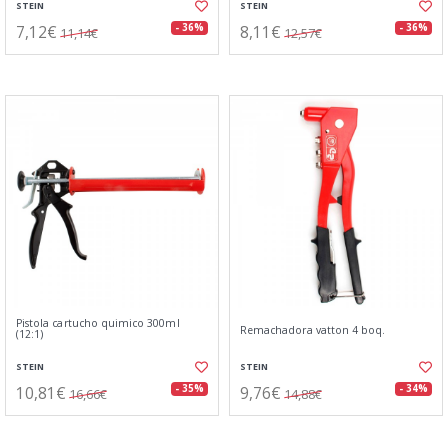
STEIN
STEIN
7,12€
8,11€
- 36%
- 36%
11,14€
12,57€
Pistola cartucho quimico 300ml
Remachadora vatton 4 boq.
(12:1)
STEIN
STEIN
10,81€
9,76€
- 35%
- 34%
16,66€
14,88€