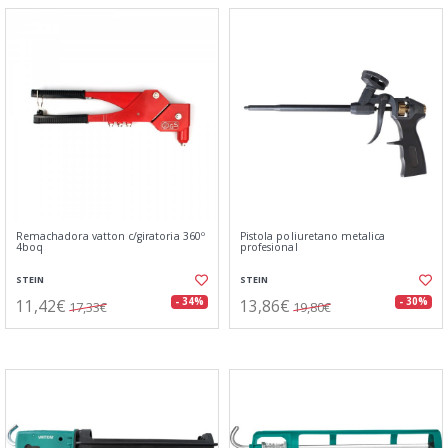
Remachadora vatton c/giratoria 360º
Pistola poliuretano metalica
4boq
profesional
STEIN
STEIN
11,42€
13,86€
- 34%
- 30%
17,33€
19,80€