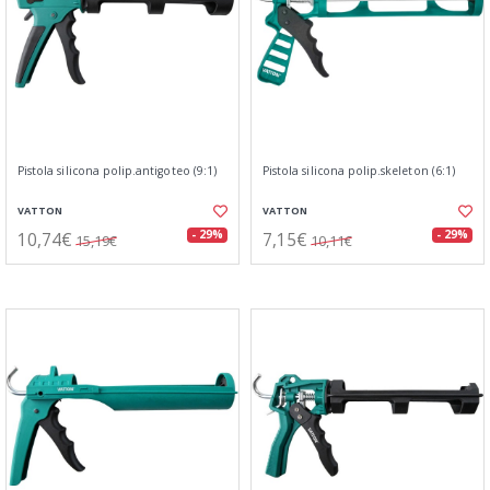
Pistola silicona polip.antigoteo (9:1)
Pistola silicona polip.skeleton (6:1)
VATTON
VATTON
10,74€
7,15€
- 29%
- 29%
15,19€
10,11€