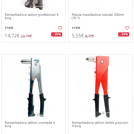
Remachadora vatton profesional 4
Pistola masilladora tubular 300ml
boq.
(10:1)
STEIN
STEIN
14,72€
5,55€
- 36%
- 36%
23,16€
8,70€
Remachadora vatton cromada 4
Remachadora vatton doble posicion
boq.
4 boq.