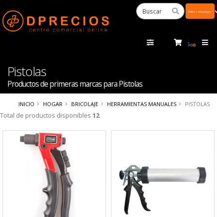
Powered
by
Tra
Pistolas
Productos de primeras marcas para Pistolas
INICIO
HOGAR
BRICOLAJE
HERRAMIENTAS MANUALES
PISTOLAS
Total de productos disponibles
12