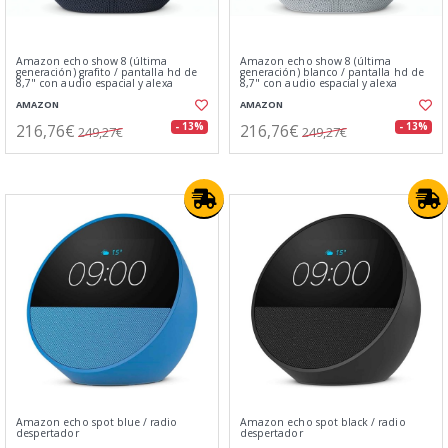
Amazon echo show 8 (última
Amazon echo show 8 (última
generación) grafito / pantalla hd de
generación) blanco / pantalla hd de
8,7" con audio espacial y alexa
8,7" con audio espacial y alexa
AMAZON
AMAZON
216,76€
216,76€
- 13%
- 13%
249,27€
249,27€
Amazon echo spot blue / radio
Amazon echo spot black / radio
despertador
despertador