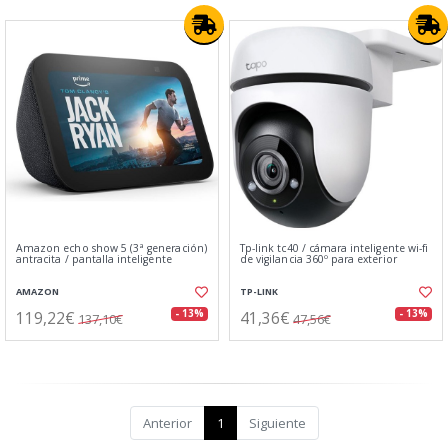
Amazon echo show 5 (3ª generación)
Tp-link tc40 / cámara inteligente wi-fi
antracita / pantalla inteligente
de vigilancia 360º para exterior
AMAZON
TP-LINK
119,22€
41,36€
- 13%
- 13%
137,10€
47,56€
Anterior
1
Siguiente