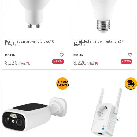
Bomb.led smart wifi dicro.gu10
Bomb.led smart wifi estand.e27
5,5w.3cct
10w.3cct
MATEL
MATEL
8,22€
8,22€
- 27%
- 27%
11,21€
11,21€
Envío
Gratis