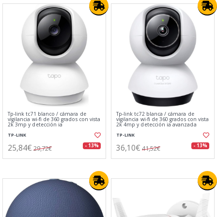
Tp-link tc71 blanco / cámara de
Tp-link tc72 blanca / cámara de
vigilancia wi-fi de 360 grados con vista
vigilancia wi-fi de 360 grados con vista
2k 3mp y detección ia
2k 4mp y detección ia avanzada
TP-LINK
TP-LINK
25,84€
36,10€
- 13%
- 13%
29,72€
41,52€