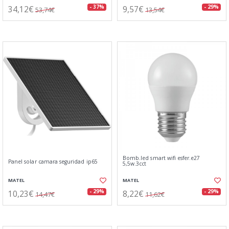
34,12€
9,57€
- 37%
- 29%
53,74€
13,54€
Bomb.led smart wifi esfer.e27
Panel solar camara seguridad ip65
5,5w.3cct
MATEL
MATEL
10,23€
8,22€
- 29%
- 29%
14,47€
11,62€