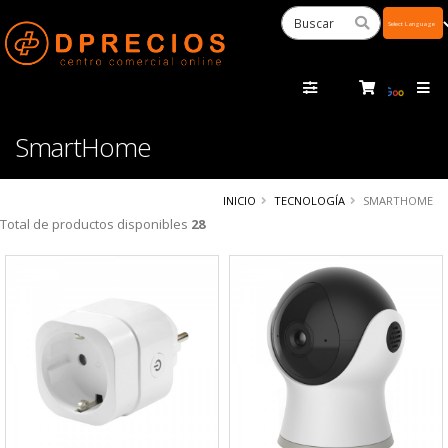
Powered
by
Tra
SmartHome
INICIO
TECNOLOGÍA
SMARTHOME
Total de productos disponibles
28