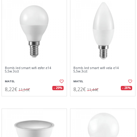
Bomb.led smart wifi esfer.e14
Bomb.led smart wifi vela e14
5,5w.3cct
5,5w.3cct
MATEL
MATEL
8,22€
8,22€
- 29%
- 28%
11,56€
11,44€