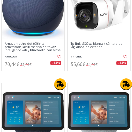
Amazon echo dot (última
Tp-link c320ws blanca / cámara de
generación) azul marino / altavoz
vigilancia de exterior
inteligente wifi y bluetooth con alexa
AMAZON
TP-LINK
70,44€
55,66€
- 13%
- 13%
81,01€
64,01€