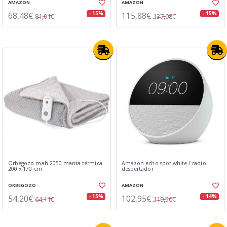
AMAZON
AMAZON
68,48€
115,88€
- 15%
- 15%
81,01€
137,08€
Orbegozo mah 2050 manta térmica
Amazon echo spot white / radio
200 x 170 cm
despertador
ORBEGOZO
AMAZON
54,20€
102,95€
- 15%
- 14%
64,11€
119,50€