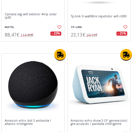
Camara seg.wifi exterior 4mp solar
Tp-link tl-wa860re repetidor wifi n300
ip65
MATEL
TP-LINK
88,47€
23,13€
- 22%
- 21%
113,80€
29,32€
Amazon echo dot 5 antracita /
Amazon echo show 5 (3ª generación)
altavoz inteligente
gris azulado / pantalla inteligente