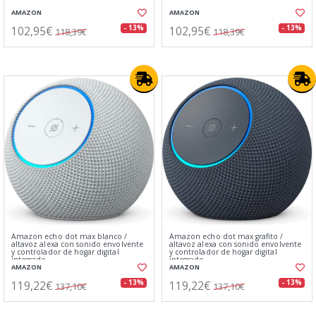
AMAZON
AMAZON
102,95€
102,95€
- 13%
- 13%
118,39€
118,39€
Amazon echo dot max blanco /
Amazon echo dot max grafito /
altavoz alexa con sonido envolvente
altavoz alexa con sonido envolvente
y controlador de hogar digital
y controlador de hogar digital
integrado
integrado
AMAZON
AMAZON
119,22€
119,22€
- 13%
- 13%
137,10€
137,10€