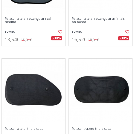
Parasol lateral rectangular real
Parasol lateral rectangular animals
madrid
on board
SUMEX
SUMEX
13,54€
16,52€
- 10%
- 10%
15,01€
18,31€
Parasol lateral triple capa
Parasol trasero triple capa