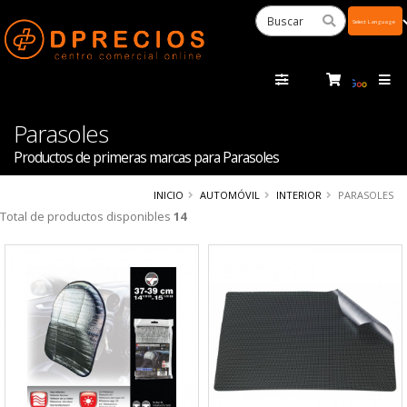
Powered
by
Tra
Parasoles
Productos de primeras marcas para Parasoles
INICIO
AUTOMÓVIL
INTERIOR
PARASOLES
Total de productos disponibles
14