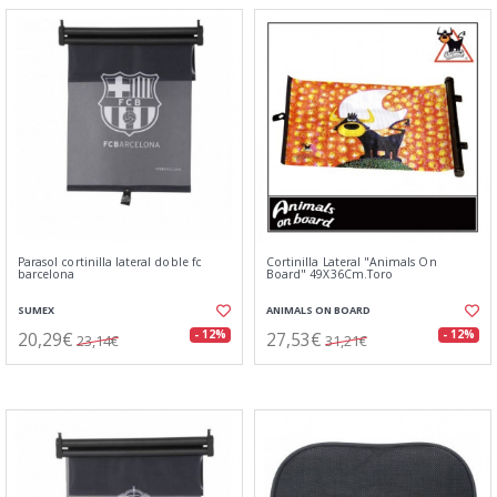
Parasol cortinilla lateral doble fc
Cortinilla Lateral "Animals On
barcelona
Board" 49X36Cm.Toro
SUMEX
ANIMALS ON BOARD
20,29€
27,53€
- 12%
- 12%
23,14€
31,21€