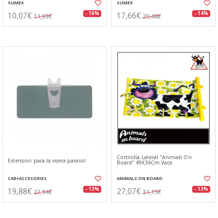
SUMEX
SUMEX
10,07€
17,66€
- 16%
- 14%
11,93€
20,48€
Cortinilla Lateral "Animals On
Extension para la visera parasol
Board" 49X36Cm.Vaca
CAR+ACCESORIES
ANIMALS ON BOARD
19,88€
27,07€
- 13%
- 13%
22,94€
31,15€