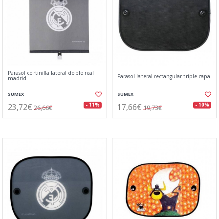
Parasol cortinilla lateral doble real
Parasol lateral rectangular triple capa
madrid
SUMEX
SUMEX
23,72€
17,66€
- 11%
- 10%
26,66€
19,73€