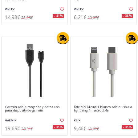
ONLEX
ONLEX
14,93€
6,21€
- 41%
- 38%
25,28€
10,07€
Garmin cable cargador y datos usb
Ksix b0914cuc01 blanco cable usb-c a
para dispositivos garmin
lightning 1 metro 2.4a
GARMIN
KSIX
19,65€
9,46€
- 31%
- 31%
28,31€
13,62€