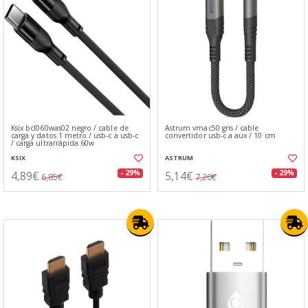
Ksix bcl060was02 negro / cable de
Astrum vmac50 gris / cable
carga y datos 1 metro / usb-c a usb-c
convertidor usb-c a aux / 10 cm
/ carga ultrarrápida 60w
KSIX
ASTRUM
4,89€
5,14€
- 29%
- 29%
6,85€
7,20€