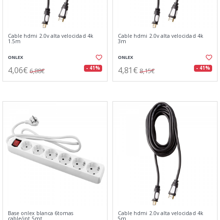
Cable hdmi 2.0v alta velocidad 4k
Cable hdmi 2.0v alta velocidad 4k
1.5m
3m
ONLEX
ONLEX
4,06€
4,81€
- 41%
- 41%
6,88€
8,15€
Base onlex blanca 6tomas
Cable hdmi 2.0v alta velocidad 4k
cable/int.5mt
5m