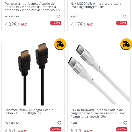
Fonestar ant-bl blanco / cable de
Ksix lcl2001alb white / cable usb-a
antena tv / vídeo coaxial macho a
(m) a lightning (m) 1m
antena tv / vídeo coaxial hembra 1,5
metros
FONESTAR
KSIX
4,02€
4,17€
- 29%
- 29%
5,63€
5,84€
Fonestar 7904k-1-5 negro / cable
Ksix bcl060was01 blanco / cable de
hdmi 2.0. uhd 4k@60hz
carga y datos 1 metro / usb-c a usb-c
/ carga ultrarrápida 60w
FONESTAR
KSIX
4,57€
6,02€
- 29%
- 29%
6,40€
8,43€