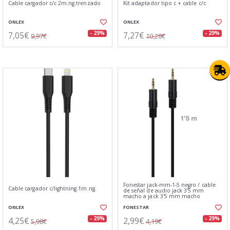
Cable cargador c/c 2m.ng.trenzado
Kit adaptador tipo c + cable c/c
ONLEX
ONLEX
7,05€
7,27€
- 29%
- 29%
9,97€
10,28€
Fonestar jack-mm-1-5 negro / cable
Cable cargador c/lightning.1m.ng.
de señal de audio jack 3'5 mm
macho a jack 3'5 mm macho
ONLEX
FONESTAR
4,25€
2,99€
- 29%
- 29%
5,98€
4,19€