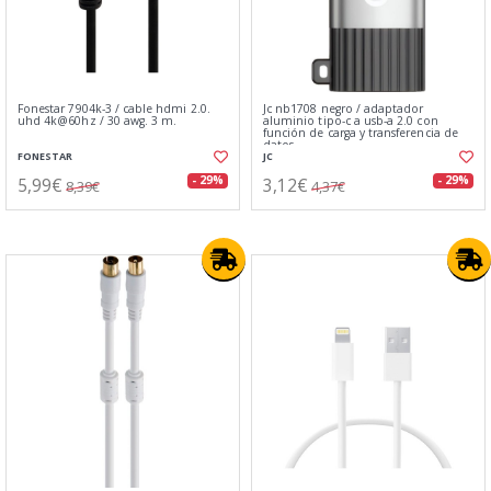
Fonestar 7904k-3 / cable hdmi 2.0.
Jc nb1708 negro / adaptador
uhd 4k@60hz / 30 awg. 3 m.
aluminio tipo-c a usb-a 2.0 con
función de carga y transferencia de
datos
FONESTAR
JC
5,99€
3,12€
- 29%
- 29%
8,39€
4,37€