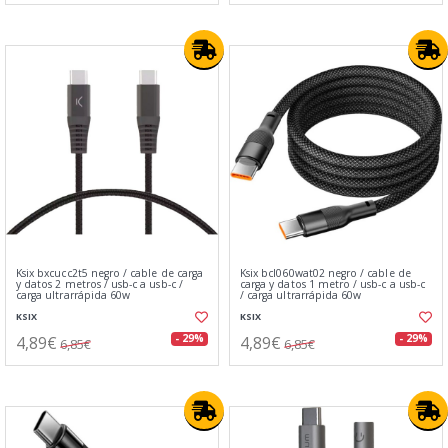
Ksix bxcucc2t5 negro / cable de carga
Ksix bcl060wat02 negro / cable de
y datos 2 metros / usb-c a usb-c /
carga y datos 1 metro / usb-c a usb-c
carga ultrarrápida 60w
/ carga ultrarrápida 60w
KSIX
KSIX
4,89€
4,89€
- 29%
- 29%
6,85€
6,85€