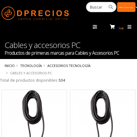
Powered
by
Tra
Cables y accesorios PC
Productos de primeras marcas para Cables y Accesorios PC
INICIO
TECNOLOGÍA
ACCESORIOS TECNOLOGÍA
CABLES Y ACCESORIOS PC
Total de productos disponibles
534