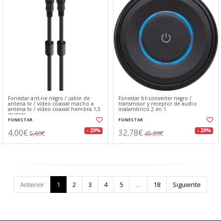
Fonestar ant-ne negro / cable de
Fonestar bt-converter negro /
antena tv / vídeo coaxial macho a
transmisor y receptor de audio
antena tv / vídeo coaxial hembra 1,5
inalambrico 2 en 1
metros
FONESTAR
FONESTAR
4,00€
32,78€
- 29%
- 29%
5,60€
45,89€
Anterior
1
2
3
4
5
…
18
Siguiente