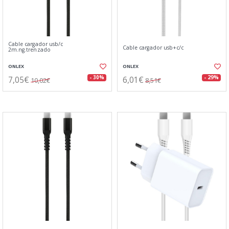
Cable cargador usb/c
Cable cargador usb+c/c
2m.ng.trenzado
ONLEX
ONLEX
7,05€
6,01€
- 30%
- 29%
10,02€
8,51€