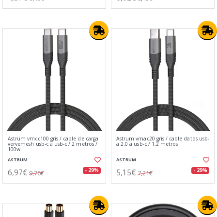
Astrum vmcc100 gris / cable de carga
Astrum vmac20 gris / cable datos usb-
vervemesh usb-c a usb-c / 2 metros /
a 2.0 a usb-c / 1,2 metros
100w
ASTRUM
ASTRUM
6,97€
5,15€
- 29%
- 29%
9,76€
7,21€