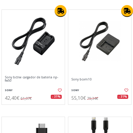
Sony bctrw cargador de batería np-
Sony bcvm10
fw50
SONY
SONY
42,40€
55,10€
- 31%
- 31%
61,07€
79,34€