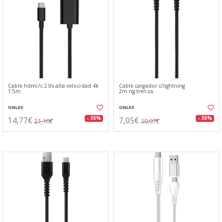
Cable hdmi/c 2.0v alta velocidad 4k
Cable cargador c/lightning
1.5m
2m.ng.trenza.
ONLEX
ONLEX
14,77€
7,05€
- 30%
- 30%
21,10€
10,07€