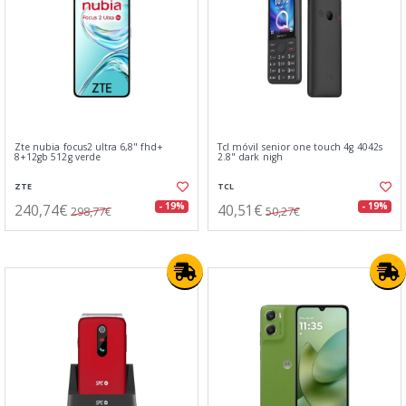
Zte nubia focus2 ultra 6,8" fhd+
Tcl móvil senior one touch 4g 4042s
8+12gb 512g verde
2.8" dark nigh
ZTE
TCL
240,74€
40,51€
- 19%
- 19%
298,77€
50,27€