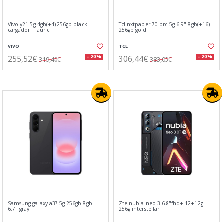
Vivo y21 5g 4gb(+4) 256gb black
Tcl nxtpaper 70 pro 5g 6.9" 8gb(+16)
cargador + auric.
256gb gold
VIVO
TCL
255,52€
306,44€
- 20%
- 20%
319,40€
383,05€
Samsung galaxy a37 5g 256gb 8gb
Zte nubia neo 3 6.8"fhd+ 12+12g
6.7" gray
256g interstellar