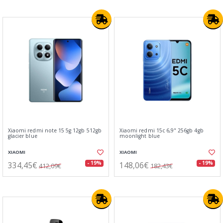
Xiaomi redmi note 15 5g 12gb 512gb
Xiaomi redmi 15c 6,9" 256gb 4gb
glacier blue
moonlight blue
XIAOMI
XIAOMI
334,45€
148,06€
- 19%
- 19%
412,09€
182,43€