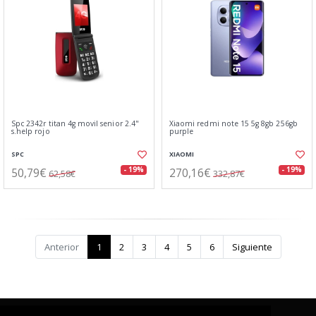
Spc 2342r titan 4g movil senior 2.4"
Xiaomi redmi note 15 5g 8gb 256gb
s.help rojo
purple
SPC
XIAOMI
50,79€
270,16€
- 19%
- 19%
62,58€
332,87€
Anterior
1
2
3
4
5
6
Siguiente