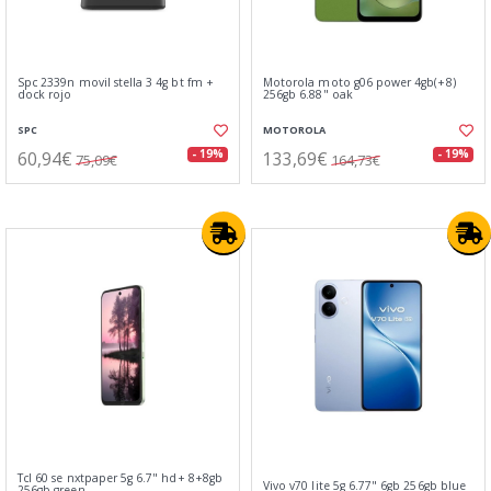
Spc 2339n movil stella 3 4g bt fm +
Motorola moto g06 power 4gb(+8)
dock rojo
256gb 6.88" oak
SPC
MOTOROLA
60,94€
133,69€
- 19%
- 19%
75,09€
164,73€
Tcl 60 se nxtpaper 5g 6.7" hd+ 8+8gb
Vivo v70 lite 5g 6.77" 6gb 256gb blue
256gb green