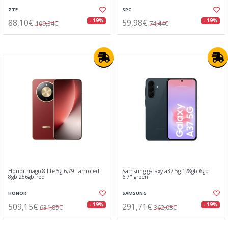
ZTE
SPC
88,10€
59,98€
- 19%
- 19%
109,34€
74,44€
Honor magic8 lite 5g 6,79" amoled
Samsung galaxy a37 5g 128gb 6gb
8gb 256gb red
6.7" green
HONOR
SAMSUNG
509,15€
291,71€
- 19%
- 19%
631,89€
362,03€