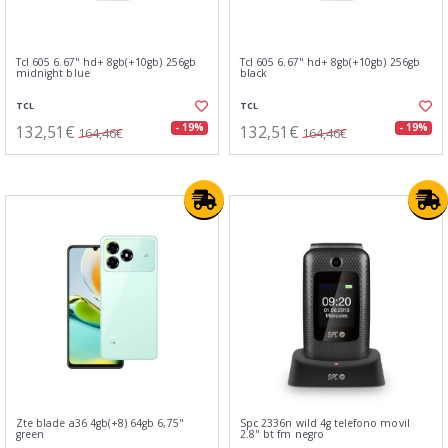
Tcl 605 6.67" hd+ 8gb(+10gb) 256gb
Tcl 605 6.67" hd+ 8gb(+10gb) 256gb
midnight blue
black
TCL
TCL
132,51€
132,51€
- 19%
- 19%
164,46€
164,46€
Zte blade a36 4gb(+8) 64gb 6,75"
Spc 2336n wild 4g telefono movil
green
2.8" bt fm negro