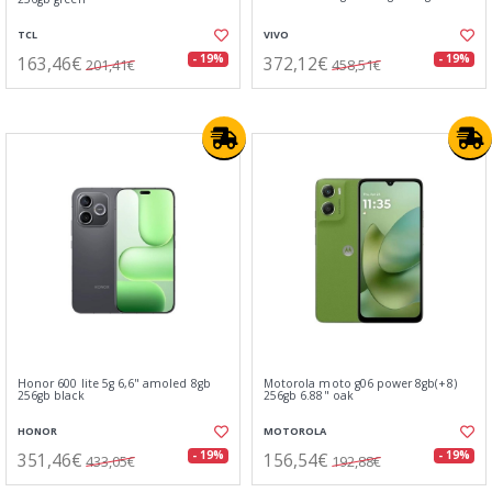
TCL
VIVO
163,46€
372,12€
- 19%
- 19%
201,41€
458,51€
Honor 600 lite 5g 6,6" amoled 8gb
Motorola moto g06 power 8gb(+8)
256gb black
256gb 6.88" oak
HONOR
MOTOROLA
351,46€
156,54€
- 19%
- 19%
433,05€
192,88€