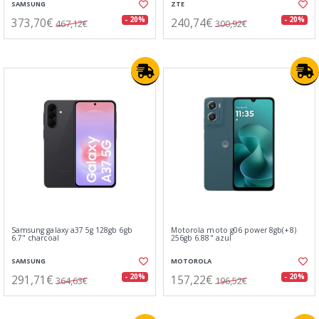
SAMSUNG
ZTE
373,70€
240,74€
- 20%
- 20%
467,12€
300,92€
Samsung galaxy a37 5g 128gb 6gb
Motorola moto g06 power 8gb(+8)
6.7" charcoal
256gb 6.88" azul
SAMSUNG
MOTOROLA
291,71€
157,22€
- 20%
- 20%
364,63€
196,52€