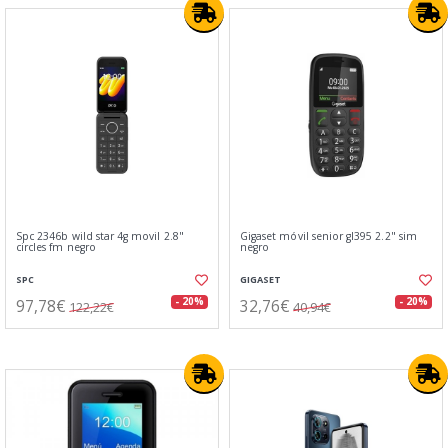
Spc 2346b wild star 4g movil 2.8"
Gigaset móvil senior gl395 2.2" sim
circles fm negro
negro
SPC
GIGASET
97,78€
32,76€
- 20%
- 20%
122,22€
40,94€