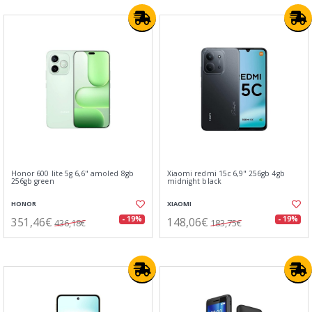
Honor 600 lite 5g 6,6" amoled 8gb
Xiaomi redmi 15c 6,9" 256gb 4gb
256gb green
midnight black
HONOR
XIAOMI
351,46€
148,06€
- 19%
- 19%
436,18€
183,75€