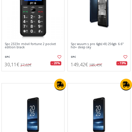
Spc 2323n móvil fortune 2 pocket
Spc wuum s pro 6gb(+8) 256gb 6.6"
edition black
hd+ deep sky
SPC
SPC
30,11€
149,42€
- 20%
- 19%
37,62€
185,45€