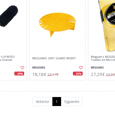
's X1901EU
Meguiar's MG0202
MEGUIARS GRIT GUARD INSERT
as Grande
Toallas de Micr
MEGUIARS
MEGUIARS
18,18€
27,29€
- 28%
- 25%
24,17€
33,0
Anterior
1
Siguiente