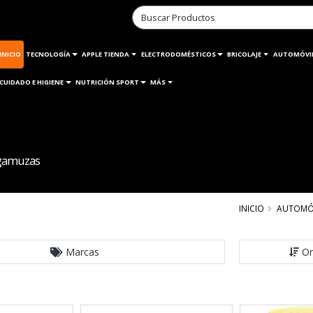
INICIO
TECNOLOGÍA
APPLE TIENDA
ELECTRODOMÉSTICOS
BRICOLAJE
AUTOMÓVI
CUIDADO E HIGIENE
NUTRICIÓN SPORT
MÁS
 gamuzas
INICIO
AUTOMÓ
Marcas
Or