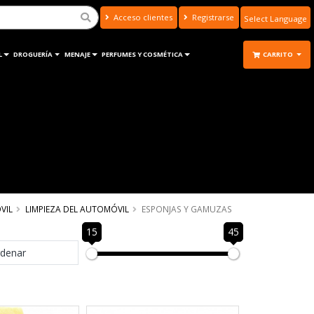
Acceso clientes
Registrarse
Powered by
Translate
L
DROGUERÍA
MENAJE
PERFUMES Y COSMÉTICA
CARRITO
VIL
LIMPIEZA DEL AUTOMÓVIL
ESPONJAS Y GAMUZAS
15
45
denar