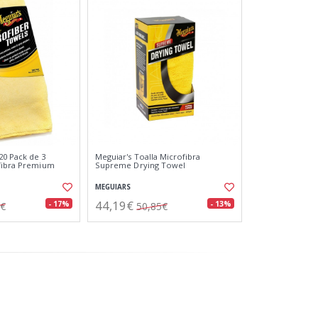
0 Pack de 3
Meguiar's Toalla Microfibra
ofibra Premium
Supreme Drying Towel
MEGUIARS
44,19€
- 17%
- 13%
2€
50,85€