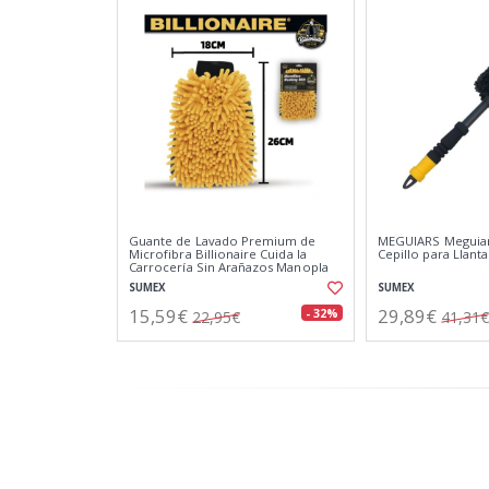
Guante de Lavado Premium de
MEGUIARS Meguiar
Microfibra Billionaire Cuida la
Cepillo para Llant
Carrocería Sin Arañazos Manopla
de Secado y Lavado 26x18 cm
SUMEX
SUMEX
15,59€
29,89€
- 32%
22,95€
41,31€