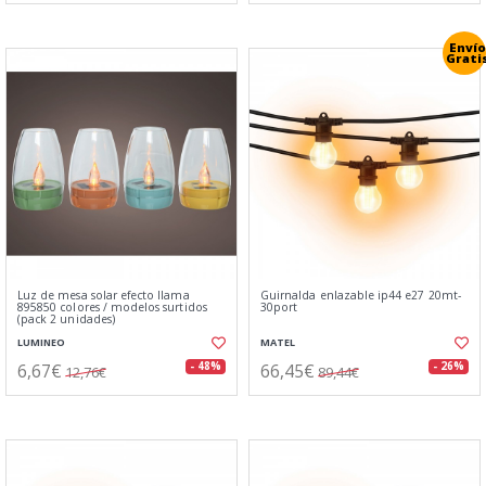
Envío
Grati
Luz de mesa solar efecto llama
Guirnalda enlazable ip44 e27 20mt-
895850 colores / modelos surtidos
30port
(pack 2 unidades)
LUMINEO
MATEL
6,67€
66,45€
- 48%
- 26%
12,76€
89,44€