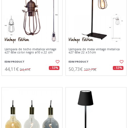
Lámpara de techo metalica vintage
Lámpara de mesa vintage metalica
e27 60w color negro ø10 x 22 cm
e27 60w 22 x 51cm
EDM PRODUCT
EDM PRODUCT
44,11€
50,73€
- 53%
- 53%
94,41€
107,79€