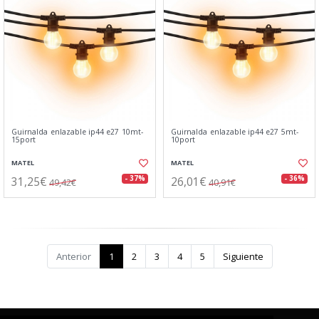
Guirnalda enlazable ip44 e27 10mt-
Guirnalda enlazable ip44 e27 5mt-
15port
10port
MATEL
MATEL
31,25€
26,01€
- 37%
- 36%
49,42€
40,91€
Anterior
1
2
3
4
5
Siguiente