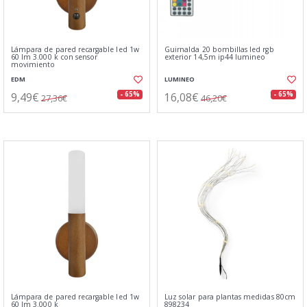
Lámpara de pared recargable led 1w
Guirnalda 20 bombillas led rgb
60 lm 3.000 k con sensor
exterior 14,5m ip44 lumineo
movimiento
EDM
LUMINEO
9,49€
16,08€
- 65%
- 65%
27,36€
46,20€
Lámpara de pared recargable led 1w
Luz solar para plantas medidas 80cm
60 lm 3.000 k
898234