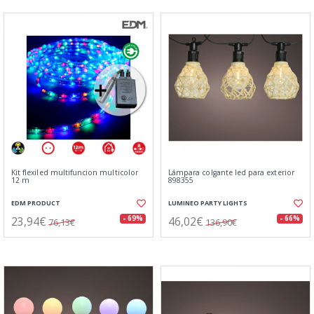
Kit flexiled multifuncion multicolor
Lámpara colgante led para exterior
12 m
898355
EDM PRODUCT
LUMINEO PARTY LIGHTS
23,94€
46,02€
- 69%
- 66%
76,13€
136,90€