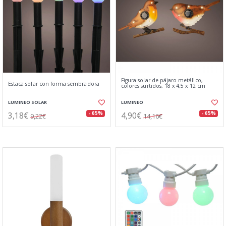
Figura solar de pájaro metálico,
Estaca solar con forma sembradora
colores surtidos, 18 x 4,5 x 12 cm
LUMINEO SOLAR
LUMINEO
3,18€
4,90€
- 65%
- 65%
9,22€
14,16€