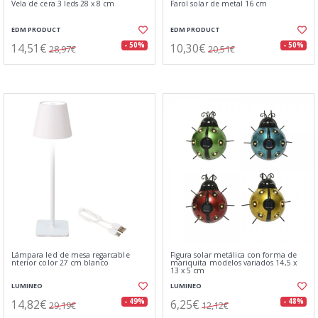
Vela de cera 3 leds 28 x 8 cm
Farol solar de metal 16 cm
EDM PRODUCT
EDM PRODUCT
14,51€
10,30€
- 50%
- 50%
28,97€
20,51€
Lámpara led de mesa regarcable
Figura solar metálica con forma de
nterior color 27 cm blanco
mariquita modelos variados 14,5 x
13 x 5 cm
LUMINEO
LUMINEO
14,82€
6,25€
- 49%
- 48%
29,19€
12,12€