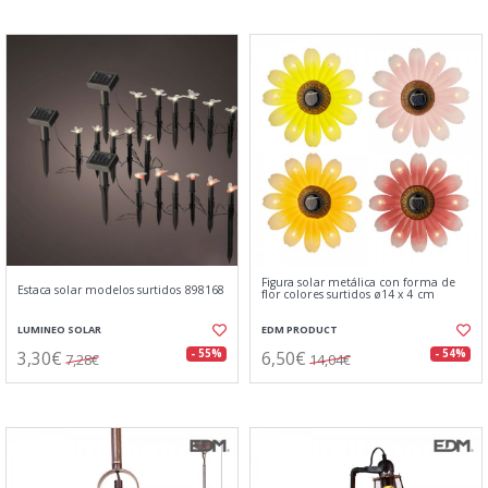
Figura solar metálica con forma de
Estaca solar modelos surtidos 898168
flor colores surtidos ø14 x 4 cm
LUMINEO SOLAR
EDM PRODUCT
3,30€
6,50€
- 55%
- 54%
7,28€
14,04€