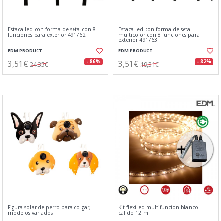
Estaca led con forma de seta con 8
Estaca led con forma de seta
funciones para exterior 491762
multicolor con 8 funciones para
exterior 491763
EDM PRODUCT
EDM PRODUCT
3,51€
3,51€
- 86%
- 82%
24,35€
19,31€
Figura solar de perro para colgar,
Kit flexiled multifuncion blanco
modelos variados
calido 12 m