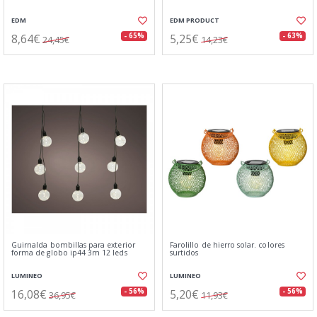
EDM
EDM PRODUCT
8,64€
5,25€
- 65%
- 63%
24,45€
14,23€
Guirnalda bombillas para exterior
Farolillo de hierro solar. colores
forma de globo ip44 3m 12 leds
surtidos
LUMINEO
LUMINEO
16,08€
5,20€
- 56%
- 56%
36,95€
11,93€