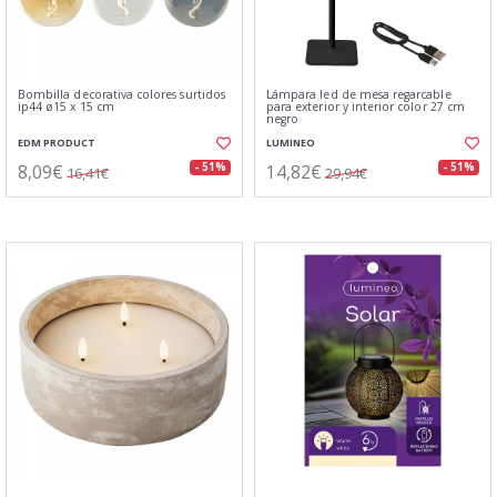
Bombilla decorativa colores surtidos
Lámpara led de mesa regarcable
ip44 ø15 x 15 cm
para exterior y interior color 27 cm
negro
EDM PRODUCT
LUMINEO
8,09€
14,82€
- 51%
- 51%
16,41€
29,94€