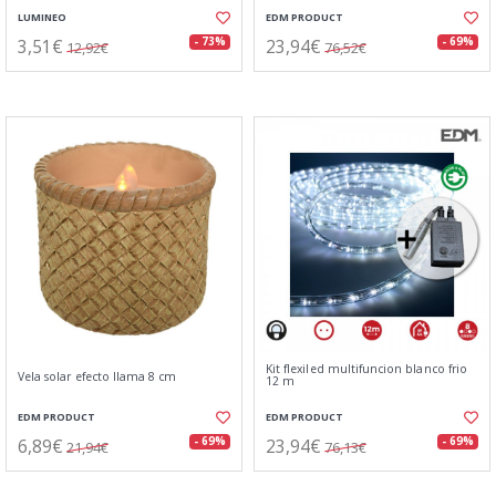
LUMINEO
EDM PRODUCT
3,51€
23,94€
- 73%
- 69%
12,92€
76,52€
Kit flexiled multifuncion blanco frio
Vela solar efecto llama 8 cm
12 m
EDM PRODUCT
EDM PRODUCT
6,89€
23,94€
- 69%
- 69%
21,94€
76,13€