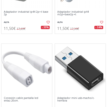
Adaptador industrial ip44 2p+t base
Adaptador industrial ip44
2p
m2p+base2p+t
ALFA
ALFA
11,50€
11,50€
- 35%
- 34%
17,63€
17,36€
Conexión cable pantalla led
Adaptador mini usb-macho/c-
enlaz.20cm.
hembra