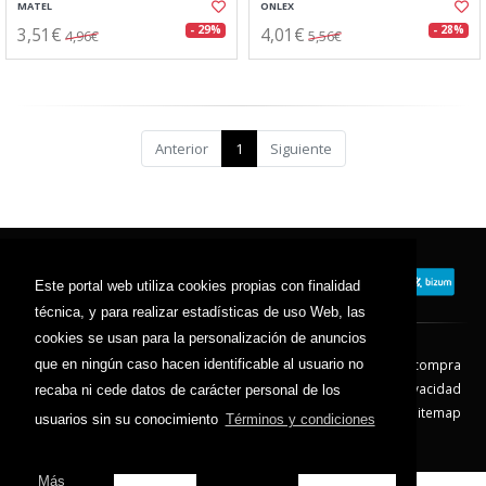
MATEL
ONLEX
3,51€
4,01€
- 29%
- 28%
4,96€
5,56€
Anterior
1
Siguiente
Este portal web utiliza cookies propias con finalidad
técnica, y para realizar estadísticas de uso Web, las
cookies se usan para la personalización de anuncios
que en ningún caso hacen identificable al usuario no
Contacto
Aviso Legal
Condiciones de compra
Política de envíos
Política de devolución
Política de Privacidad
recaba ni cede datos de carácter personal de los
Política de Cookies
Sitemap
usuarios sin su conocimiento
Términos y condiciones
© 2026 - Todos los derechos reservados.
Más