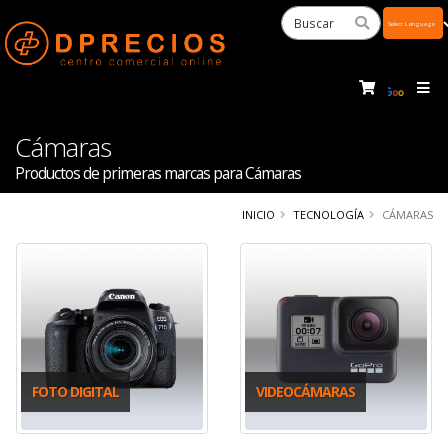
Powered
by
Tra
Cámaras
Productos de primeras marcas para Cámaras
INICIO
TECNOLOGÍA
CÁMARAS
FOTO DIGITAL
VIDEOCÁMARAS