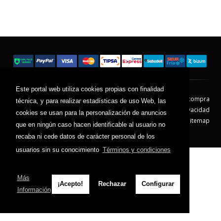
Este portal web utiliza cookies propias con finalidad
Contacto
Aviso Legal
Condiciones de compra
técnica, y para realizar estadísticas de uso Web, las
Política de envíos
Política de devolución
Política de Privacidad
cookies se usan para la personalización de anuncios
Política de Cookies
Sitemap
que en ningún caso hacen identificable al usuario no
© 2026 - Todos los derechos reservados.
recaba ni cede datos de carácter personal de los
usuarios sin su conocimiento
Términos y condiciones
Más
¡Acepto!
Rechazar
Configurar
Información