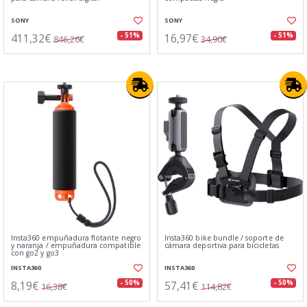
SONY
SONY
411,32€
16,97€
- 51%
- 51%
846,26€
34,90€
Insta360 empuñadura flotante negro
Insta360 bike bundle / soporte de
y naranja / empuñadura compatible
cámara deportiva para bicicletas
con go2 y go3
INSTA360
INSTA360
8,19€
57,41€
- 50%
- 50%
16,38€
114,82€