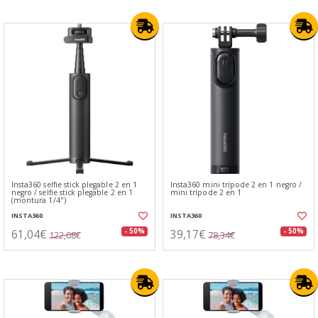
Insta360 selfie stick plegable 2 en 1
Insta360 mini trípode 2 en 1 negro /
negro / selfie stick plegable 2 en 1
mini trípode 2 en 1
(montura 1/4")
INSTA360
INSTA360
61,04€
39,17€
- 50%
- 50%
122,08€
78,34€