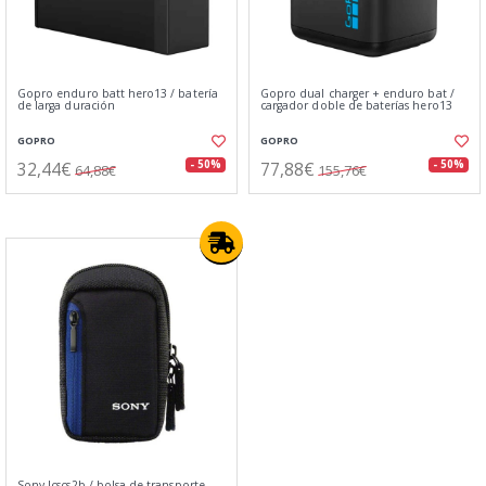
Gopro enduro batt hero13 / batería
Gopro dual charger + enduro bat /
de larga duración
cargador doble de baterías hero13
GOPRO
GOPRO
32,44€
77,88€
- 50%
- 50%
64,88€
155,76€
Sony lcscs2b / bolsa de transporte