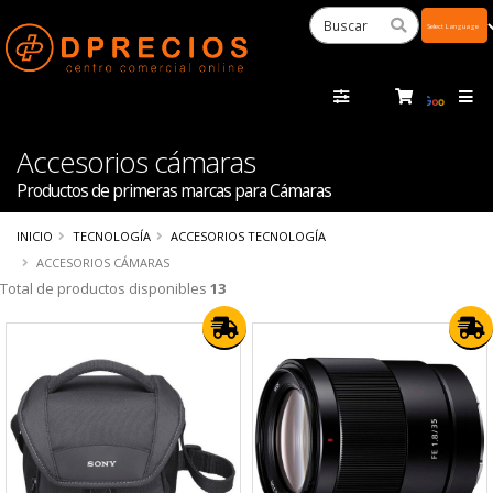
Powered
by
Tra
Accesorios cámaras
Productos de primeras marcas para Cámaras
INICIO
TECNOLOGÍA
ACCESORIOS TECNOLOGÍA
ACCESORIOS CÁMARAS
Total de productos disponibles
13