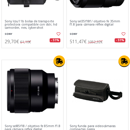
Sony lcsu11b bolsa de transporte
Sony sel35f18f / objetivo fe 35mm
protectora compatible con dslr, hd
f1.8 para cámara reflex digital
camorder, nex, cyber-shot
SONY
SONY
29,70€
511,47€
- 51%
- 51%
61,10€
1052,32€
Sony sel85f18 / objetivo fe 85mm f1.8
Sony funda para videocámaras
para cámara reflex digital
compactas negra