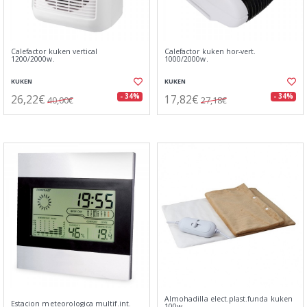
Calefactor kuken vertical
Calefactor kuken hor-vert.
1200/2000w.
1000/2000w.
KUKEN
KUKEN
26,22€
17,82€
- 34%
- 34%
40,00€
27,18€
Almohadilla elect.plast.funda kuken
Estacion meteorologica multif.int.
100w