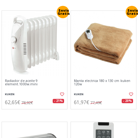
Envío
Envío
Gratis
Grati
Radiador de aceite 9
Manta electrica 180 x 130 cm kuken
element.1000w.mini
120w
KUKEN
KUKEN
62,65€
61,97€
- 21%
- 20%
78,92€
77,49€