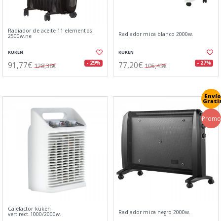
Radiador de aceite 11 elementos
Radiador mica blanco 2000w.
2500w.ne
KUKEN
KUKEN
91,77€
77,20€
- 29%
- 27%
128,38€
105,43€
Envío
Grati
Promo
Calefactor kuken
Radiador mica negro 2000w.
vert.rect.1000/2000w.