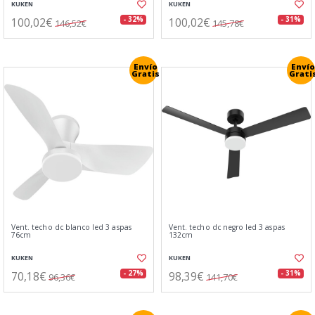
KUKEN
KUKEN
100,02€
100,02€
- 32%
- 31%
146,52€
145,78€
Envío
Envío
Gratis
Grati
Vent. techo dc blanco led 3 aspas
Vent. techo dc negro led 3 aspas
76cm
132cm
KUKEN
KUKEN
70,18€
98,39€
- 27%
- 31%
96,36€
141,70€