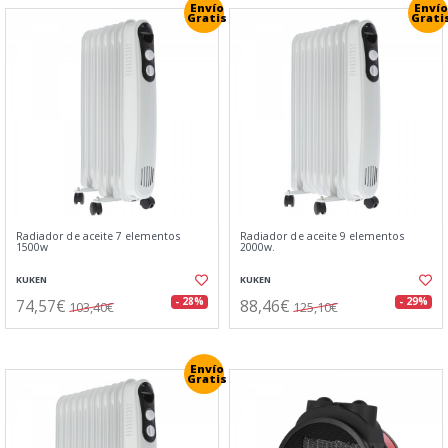
Envío
Envío
Gratis
Grati
Radiador de aceite 7 elementos
Radiador de aceite 9 elementos
1500w
2000w.
KUKEN
KUKEN
74,57€
88,46€
- 28%
- 29%
103,40€
125,10€
Envío
Gratis