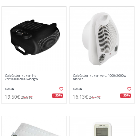
Calefactor kuken hor-
Calefactor kuken vert. 1000/2000w
vert1000/2000wnegro
blanco
KUKEN
KUKEN
19,50€
16,13€
- 35%
- 35%
29,91€
24,74€