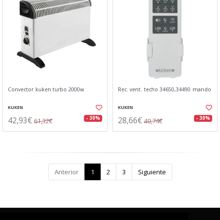
Convector kuken turbo 2000w
Rec. vent. techo 34650,34490 mando
KUKEN
KUKEN
42,93€
28,66€
- 30%
- 30%
61,32€
40,74€
Anterior
1
2
3
Siguiente