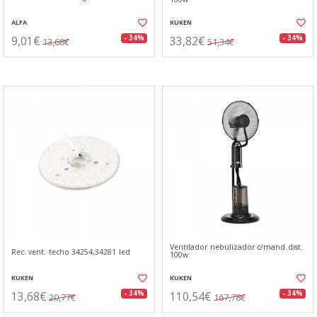
ALFA
KUKEN
9,01€
33,82€
- 34%
- 34%
13,68€
51,34€
Ventilador nebulizador c/mand.dist.
Rec. vent. techo 34254,34281 led
100w
KUKEN
KUKEN
13,68€
110,54€
- 34%
- 34%
20,77€
167,78€