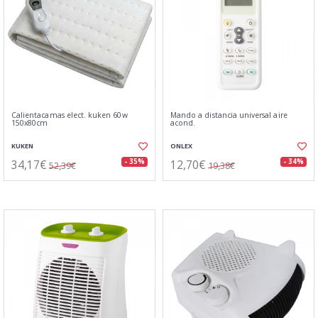
Calientacamas elect. kuken 60w
Mando a distancia universal aire
150x80cm
acond.
KUKEN
ONLEX
34,17€
12,70€
- 35%
- 34%
52,39€
19,38€