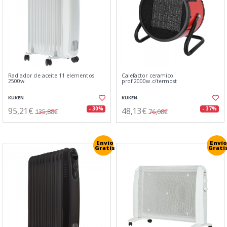
Radiador de aceite 11 elementos
Calefactor ceramico
2500w.
prof.2000w.c/termost
KUKEN
KUKEN
95,21€
48,13€
- 30%
- 37%
135,88€
76,08€
Envío
Envío
Gratis
Grati