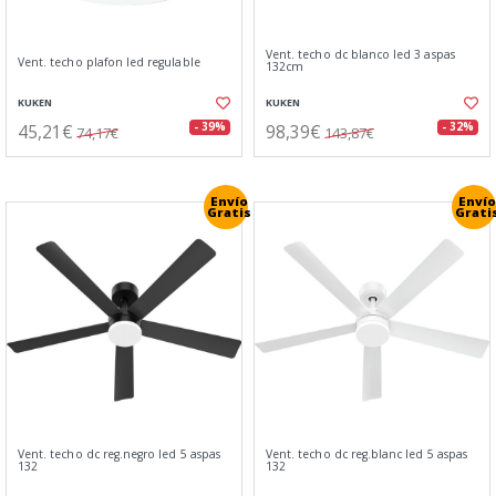
Vent. techo dc blanco led 3 aspas
Vent. techo plafon led regulable
132cm
KUKEN
KUKEN
45,21€
98,39€
- 39%
- 32%
74,17€
143,87€
Envío
Envío
Gratis
Grati
Vent. techo dc reg.negro led 5 aspas
Vent. techo dc reg.blanc led 5 aspas
132
132