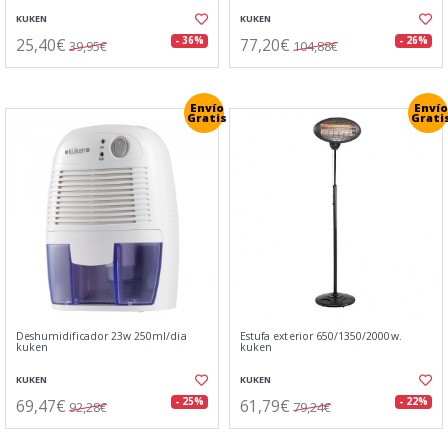
KUKEN
KUKEN
25,40€
77,20€
- 36%
- 26%
39,95€
104,88€
Envío
Envío
Gratis
Grati
Deshumidificador 23w 250ml/dia
Estufa exterior 650/1350/2000w.
kuken
kuken
KUKEN
KUKEN
69,47€
61,79€
- 25%
- 22%
92,28€
79,24€