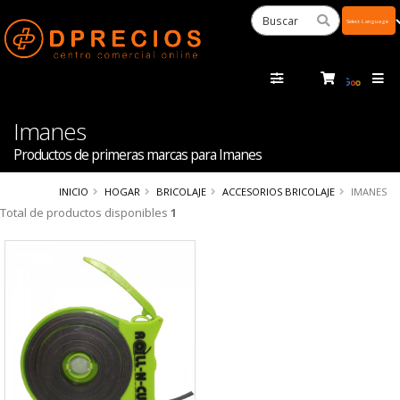
Powered
by
Tra
Imanes
Productos de primeras marcas para Imanes
INICIO
HOGAR
BRICOLAJE
ACCESORIOS BRICOLAJE
IMANES
Total de productos disponibles
1