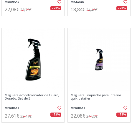
MEGUIARS
MR.KLEEN
22,08€
18,84€
- 23%
- 23%
28,70€
24,40€
Meguiar's acondicionador de Cuero,
Meguiar's Limpiador para interior
Dorado, Set de 5
quik detailer
MEGUIARS
MEGUIARS
27,61€
22,08€
- 15%
- 11%
32,47€
24,85€