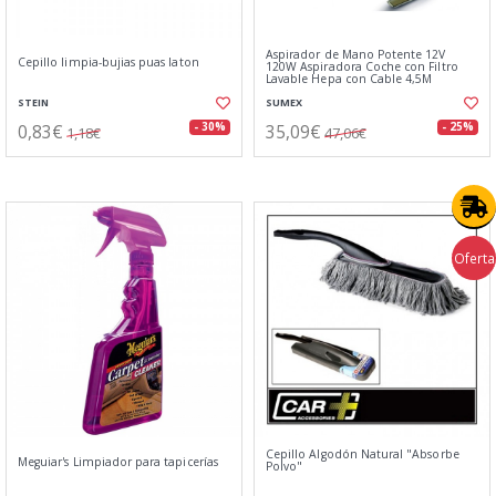
Aspirador de Mano Potente 12V
Cepillo limpia-bujias puas laton
120W Aspiradora Coche con Filtro
Lavable Hepa con Cable 4,5M
STEIN
SUMEX
0,83€
35,09€
- 30%
- 25%
1,18€
47,06€
Oferta
Cepillo Algodón Natural "Absorbe
Meguiar's Limpiador para tapicerías
Polvo"