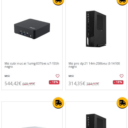
Msi cubi nuc ai 1umg-037bes u7-155h
Msi pro dp21 14m-258beu i3-14100
negro
negro
MSI
MSI
544,42€
314,35€
- 18%
- 18%
665,95€
384,52€