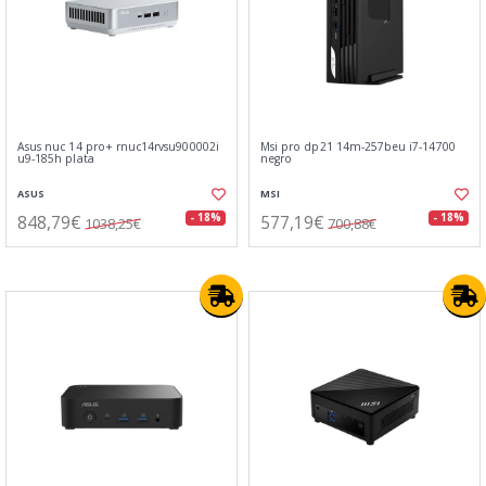
Asus nuc 14 pro+ rnuc14rvsu900002i
Msi pro dp21 14m-257beu i7-14700
u9-185h plata
negro
ASUS
MSI
848,79€
577,19€
- 18%
- 18%
1038,25€
700,88€