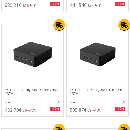
680,31€
441,54€
- 19%
- 19%
838,24€
544,04€
Msi cubi nuc 1mg-206bes core 7-150u
Msi cubi nuc 13mqg-066beu i5-1345u
negro
negro
MSI
MSI
482,70€
595,87€
- 19%
- 19%
594,75€
734,19€