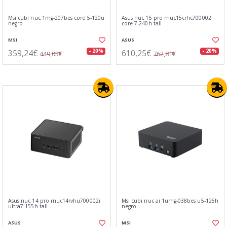
Msi cubi nuc 1mg-207bes core 5-120u
Asus nuc 15 pro rnuc15crhc700002
negro
core 7-240h tall
MSI
ASUS
359,24€
610,25€
- 20%
- 20%
449,05€
762,81€
Asus nuc 14 pro rnuc14rvhu700002i
Msi cubi nuc ai 1umg-038bes u5-125h
ultra7-155h tall
negro
ASUS
MSI