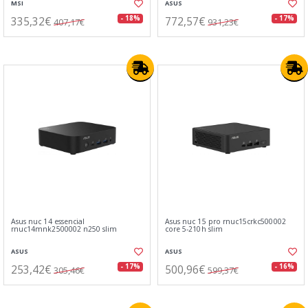
MSI
ASUS
335,32€
772,57€
- 18%
- 17%
407,17€
931,23€
Asus nuc 14 essencial
Asus nuc 15 pro rnuc15crkc500002
rnuc14mnk2500002 n250 slim
core 5-210h slim
ASUS
ASUS
253,42€
500,96€
- 17%
- 16%
305,46€
599,37€