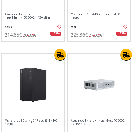
Asus nuc 14 essencial
Msi cubi 5 1m-440beu core 3-100u
rnuc14mnk1500002 n150 slim
negro
ASUS
MSI
214,85€
225,36€
- 18%
- 18%
260,89€
273,65€
Msi pro dp80 a14g-017beu i3-14100
Asus nuc 14 pro+ rnuc14rvsu700002i
negro
u7-155h plata