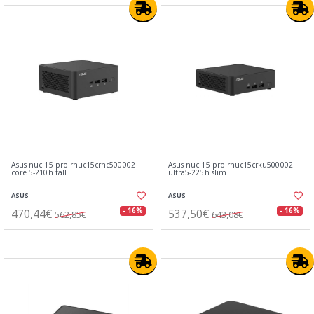
Asus nuc 15 pro rnuc15crhc500002
Asus nuc 15 pro rnuc15crku500002
core 5-210h tall
ultra5-225h slim
ASUS
ASUS
470,44€
537,50€
- 16%
- 16%
562,85€
643,08€