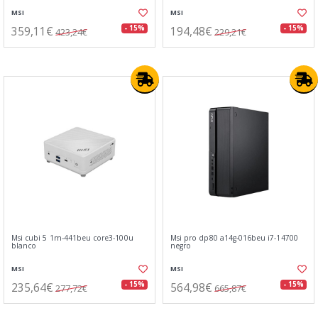
MSI
MSI
359,11€
194,48€
- 15%
- 15%
423,24€
229,21€
Msi cubi 5 1m-441beu core3-100u
Msi pro dp80 a14g-016beu i7-14700
blanco
negro
MSI
MSI
235,64€
564,98€
- 15%
- 15%
277,72€
665,87€