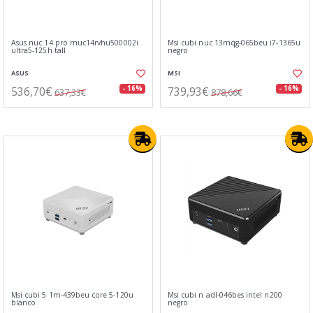
Asus nuc 14 pro rnuc14rvhu500002i
Msi cubi nuc 13mqg-065beu i7-1365u
ultra5-125h tall
negro
ASUS
MSI
536,70€
739,93€
- 16%
- 16%
637,33€
878,66€
Msi cubi 5 1m-439beu core 5-120u
Msi cubi n adl-046bes intel n200
blanco
negro