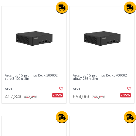
Asus nuc 15 pro rnuc15crki300002
Asus nuc 15 pro rnuc15crku700002
core 3-100u slim
ultra7-255h slim
ASUS
ASUS
417,84€
654,06€
- 15%
- 15%
492,45€
765,02€