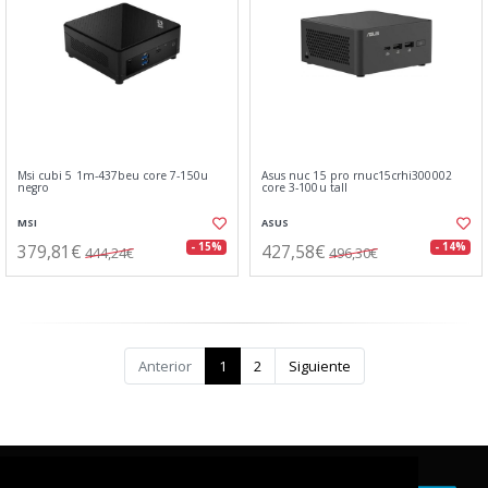
Msi cubi 5 1m-437beu core 7-150u
Asus nuc 15 pro rnuc15crhi300002
negro
core 3-100u tall
MSI
ASUS
379,81€
427,58€
- 15%
- 14%
444,24€
496,30€
Anterior
1
2
Siguiente