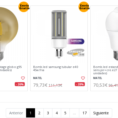
Envío
Envío
Gratis
Gratis
ntage globo g95
Bomb.led samsung tubular e40
Bomb.led estand
unidades)
45w.fria
sens.pir+cre.e27 
unidades)
MATEL
MATEL
79,73€
70,53€
- 26%
- 28%
111,13€
96,4
Anterior
1
2
3
4
5
…
17
Siguiente