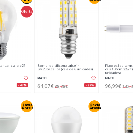
Oferta
andar clara e27
Bomb.led silicona tub.e14
Fluores.led sams
3w.230v.calida (caja de 6 unidades)
cris.150cm.22w.f 
unidades)
MATEL
MATEL
64,07€
96,99€
- 47%
- 27%
88,28€
142,
Envío
Envío
Gratis
Gratis