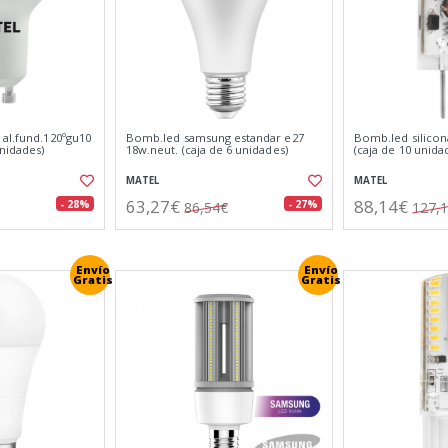
 al.fund.120ºgu10
Bomb.led samsung estandar e27
Bomb.led silicona
unidades)
18w.neut. (caja de 6 unidades)
(caja de 10 unida
MATEL
MATEL
63,27€
88,14€
- 28%
- 27%
86,54€
127,
Envío
Envío
Gratis
Gratis