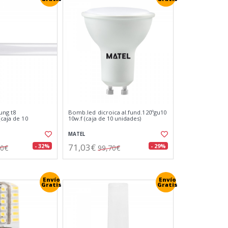
ung t8
Bomb.led dicroica al.fund.120ºgu10
(caja de 10
10w.f (caja de 10 unidades)
MATEL
71,03€
- 32%
- 29%
30€
99,70€
Envío
Envío
Gratis
Gratis