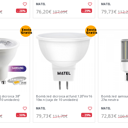
MATEL
MATEL
76,20€
79,73€
- 28%
- 29%
5€
107,09€
112,
Envío
Envío
Gratis
Gratis
dicroica 38º
Bomb.led dicroica al.fund.120ºmr16
Bomb.led samsun
 10 unidades)
10w.n (caja de 10 unidades)
27w.neutra
MATEL
MATEL
79,73€
72,83€
- 30%
- 29%
2€
111,70€
100,