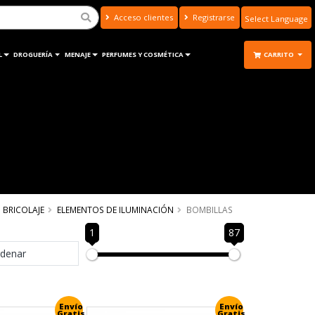
Acceso clientes
Registrarse
Powered by
Translate
L
DROGUERÍA
MENAJE
PERFUMES Y COSMÉTICA
CARRITO
BRICOLAJE
ELEMENTOS DE ILUMINACIÓN
BOMBILLAS
1
87
denar
Envío
Envío
Gratis
Gratis