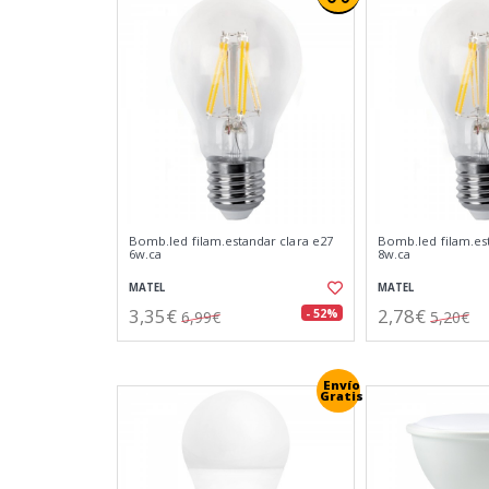
Bomb.led filam.estandar clara e27
Bomb.led filam.est
6w.ca
8w.ca
MATEL
MATEL
3,35€
2,78€
- 52%
6,99€
5,20€
Envío
Gratis