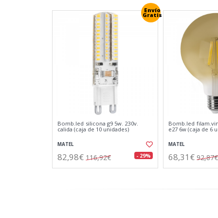
Envío
Gratis
Bomb.led silicona g9 5w. 230v.
Bomb.led filam.vi
calida (caja de 10 unidades)
e27 6w (caja de 6 
MATEL
MATEL
82,98€
68,31€
- 29%
116,92€
92,87€