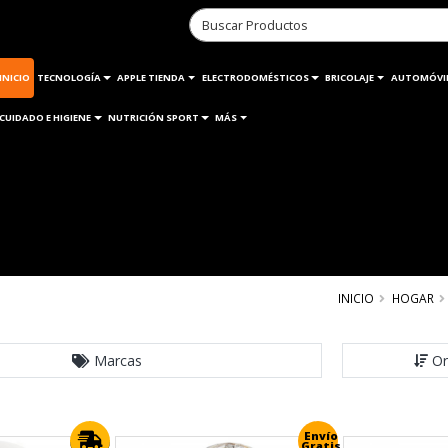
INICIO
TECNOLOGÍA
APPLE TIENDA
ELECTRODOMÉSTICOS
BRICOLAJE
AUTOMÓVI
CUIDADO E HIGIENE
NUTRICIÓN SPORT
MÁS
INICIO
HOGAR
Marcas
Or
Envío
Gratis