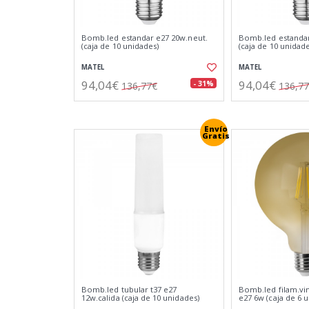
Bomb.led estandar e27 20w.neut.
Bomb.led estandar
(caja de 10 unidades)
(caja de 10 unidade
MATEL
MATEL
94,04€
94,04€
- 31%
136,77€
136,7
Envío
Gratis
Bomb.led tubular t37 e27
Bomb.led filam.vi
12w.calida (caja de 10 unidades)
e27 6w (caja de 6 