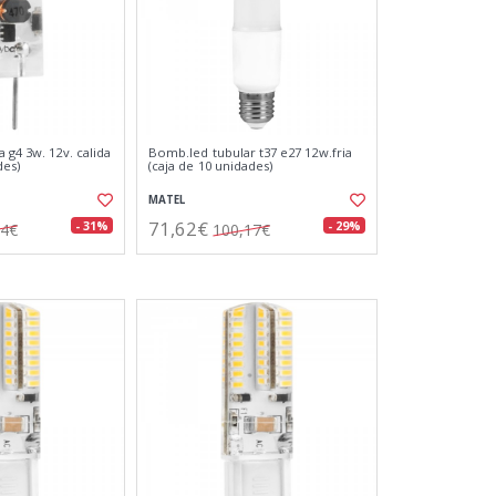
 g4 3w. 12v. calida
Bomb.led tubular t37 e27 12w.fria
des)
(caja de 10 unidades)
MATEL
71,62€
- 31%
- 29%
14€
100,17€