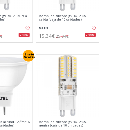
 g9 3w. 230v. fria
Bomb.led silicona g9 3w. 230v.
des)
calida (caja de 10 unidades)
MATEL
15,34€
- 39%
- 39%
4€
25,04€
Envío
Gratis
a al.fund.120ºmr16
Bomb.led silicona g9 3w. 230v.
 unidades)
neutra (caja de 10 unidades)