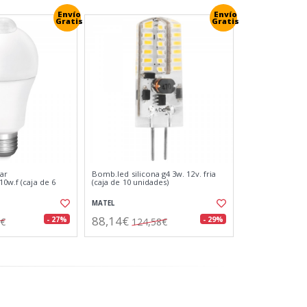
Envío
Envío
Gratis
Gratis
ar
Bomb.led silicona g4 3w. 12v. fria
10w.f (caja de 6
(caja de 10 unidades)
MATEL
88,14€
- 27%
- 29%
1€
124,58€