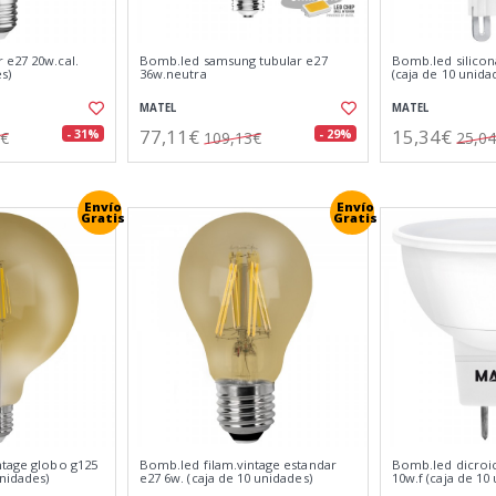
 e27 20w.cal.
Bomb.led samsung tubular e27
Bomb.led silicona
s)
36w.neutra
(caja de 10 unida
MATEL
MATEL
77,11€
15,34€
- 31%
- 29%
7€
109,13€
25,0
Envío
Envío
Gratis
Gratis
ntage globo g125
Bomb.led filam.vintage estandar
Bomb.led dicroic
unidades)
e27 6w. (caja de 10 unidades)
10w.f (caja de 10