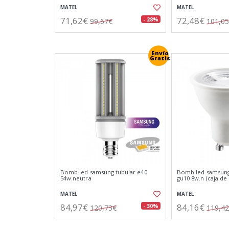
MATEL
MATEL
71,62€
72,48€
- 28%
99,67€
101,0
Envío
Gratis
Bomb.led samsung tubular e40
Bomb.led samsung 
54w.neutra
gu10 8w.n (caja de
MATEL
MATEL
84,97€
84,16€
- 30%
120,73€
119,4