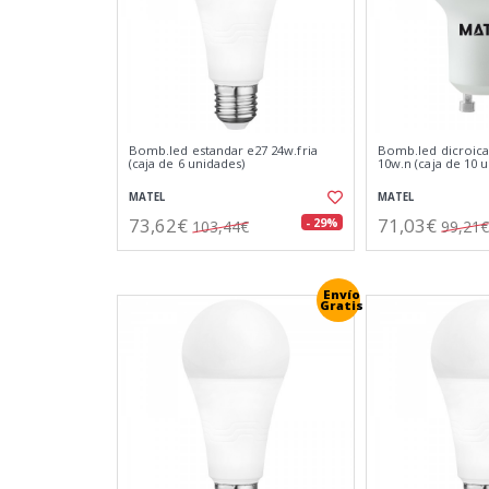
Bomb.led estandar e27 24w.fria
Bomb.led dicroica
(caja de 6 unidades)
10w.n (caja de 10 
MATEL
MATEL
73,62€
71,03€
- 29%
103,44€
99,21€
Envío
Gratis