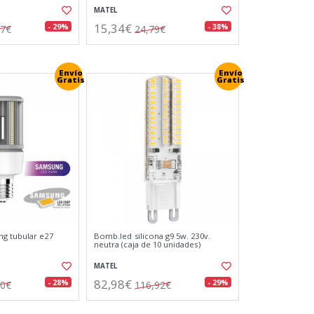
MATEL
15,34€
- 29%
- 38%
27€
24,79€
Envío
Envío
Gratis
Gratis
g tubular e27
Bomb.led silicona g9 5w. 230v.
neutra (caja de 10 unidades)
MATEL
82,98€
- 28%
- 29%
60€
116,92€