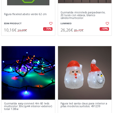
Guirnalda microleds parpadeante,
Figura flexiled abeto verde 62 cm
20 luces con estaca, blanco
cálido/multicolor.
EDM PRODUCT
LUMINEO
10,16€
26,26€
- 75%
- 69%
39,89€
85,72€
Guirnalda easy-connect 4m 60 leds
Figura led santa claus para interior a
multicolor 30v (ip44 interior-exterior)
pilas modelos surtidos. 491239
total 1.08w