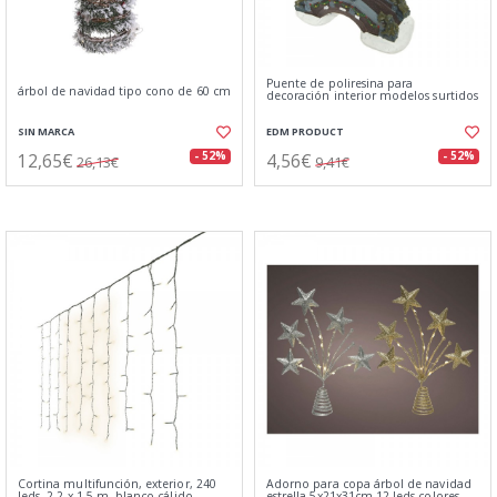
Puente de poliresina para
árbol de navidad tipo cono de 60 cm
decoración interior modelos surtidos
SIN MARCA
EDM PRODUCT
12,65€
4,56€
- 52%
- 52%
26,13€
9,41€
Cortina multifunción, exterior, 240
Adorno para copa árbol de navidad
leds, 2,2 x 1,5 m, blanco cálido
estrella 5x21x31cm 12 leds colores