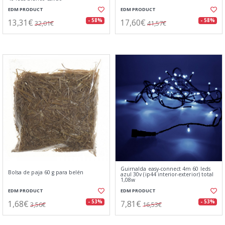
EDM PRODUCT
EDM PRODUCT
13,31€
17,60€
- 58%
- 58%
32,01€
41,57€
Guirnalda easy-connect 4m 60 leds
Bolsa de paja 60 g para belén
azul 30v (ip44 interior-exterior) total
1,08w
EDM PRODUCT
EDM PRODUCT
1,68€
7,81€
- 53%
- 53%
3,56€
16,53€