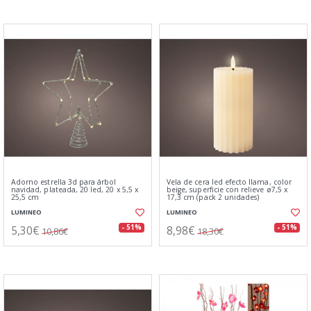
Adorno estrella 3d para árbol
Vela de cera led efecto llama, color
navidad, plateada, 20 led, 20 x 5,5 x
beige, superficie con relieve ø7,5 x
25,5 cm
17,3 cm (pack 2 unidades)
LUMINEO
LUMINEO
5,30€
8,98€
- 51%
- 51%
10,86€
18,30€