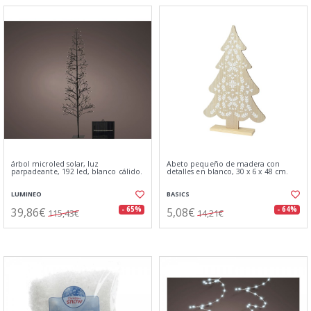
árbol microled solar, luz
Abeto pequeño de madera con
parpadeante, 192 led, blanco cálido.
detalles en blanco, 30 x 6 x 48 cm.
LUMINEO
BASICS
39,86€
5,08€
- 65%
- 64%
115,43€
14,21€