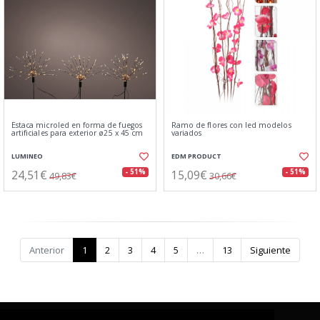
Estaca microled en forma de fuegos
Ramo de flores con led modelos
artificiales para exterior ø25 x 45 cm
variados
LUMINEO
EDM PRODUCT
24,51€
15,09€
- 51%
- 51%
49,83€
30,66€
Anterior
1
2
3
4
5
…
13
Siguiente