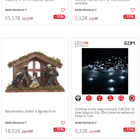
surtidos
EDM PRODUCT
EDM PRODUCT
35,57€
3,52€
- 51%
- 51%
73,20€
7,24€
Cortina icicle easy-connect 2x0,5m 12
Nacimiento belen 6 figuras 9cm
tiras blanco frío 30v (interior-exterior)
total 0,72w
EDM PRODUCT
EDM PRODUCT
18,92€
6,32€
- 51%
- 51%
38,88€
12,96€