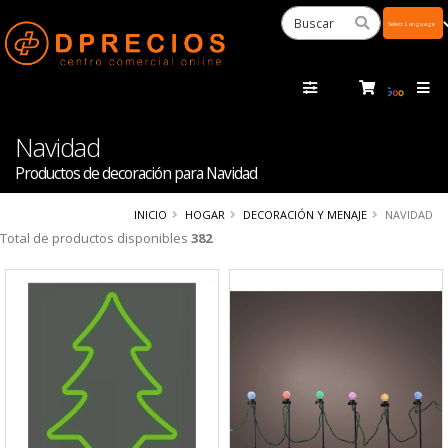
Powered
by
Tra
Navidad
Productos de decoración para Navidad
INICIO
HOGAR
DECORACIÓN Y MENAJE
NAVIDAD
Total de productos disponibles
382