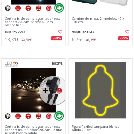
Cortina icicle con programador easy-
Camino de mesa, 2 modelos, 40 x
connect 2x0,5m 12 tiras 40 leds
140 cm
blanco frío
EDM PRODUCT
HOME TEXTILES
13,31€
6,76€
- 60%
- 59%
33,52€
16,35€
Cortina icicle con programador easy-
Figura flexiled campana blanco
connect multifunción 2x0,5m 12 tiras
calido 71 cm
40 leds blanco calido