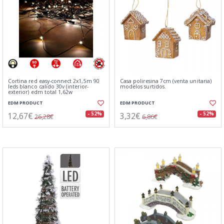
Cortina red easy-connect 2x1,5m 90
Casa poliresina 7cm (venta unitaria)
leds blanco calido 30v (interior-
modelos surtidos.
exterior) edm total 1,62w
EDM PRODUCT
EDM PRODUCT
12,67€
3,32€
- 52%
- 52%
26,28€
6,86€