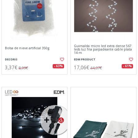
Guirnalda micro led extra dense 567
Bolsa de nieve artificial 350g
leds luz fria parpadeante cable plata
14 m
DECORIS
EDM PRODUCT
3,37€
17,06€
- 63%
- 61%
8,99€
44,07€