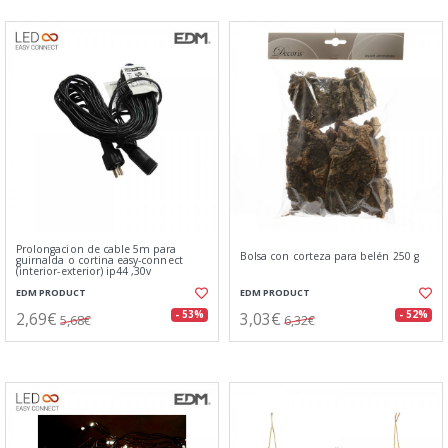
Prolongacion de cable 5m para
Bolsa con corteza para belén 250 g
guirnalda o cortina easy-connect
(interior-exterior) ip44 ,30v
EDM PRODUCT
EDM PRODUCT
2,69€
3,03€
- 53%
- 52%
5,68€
6,32€