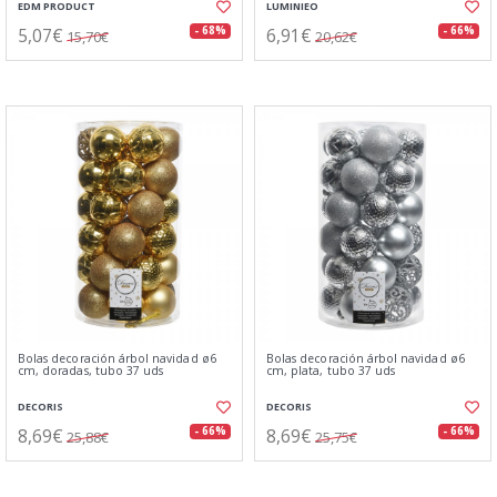
EDM PRODUCT
LUMINIEO
5,07€
6,91€
- 68%
- 66%
15,70€
20,62€
Bolas decoración árbol navidad ø6
Bolas decoración árbol navidad ø6
cm, doradas, tubo 37 uds
cm, plata, tubo 37 uds
DECORIS
DECORIS
8,69€
8,69€
- 66%
- 66%
25,88€
25,75€