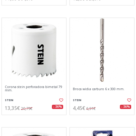
Corona stein perforadora bimetal 79
Broca widia carburo 6 x 300 mm.
mm.
STEIN
STEIN
13,35€
4,45€
- 36%
- 36%
20,79€
6,91€