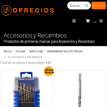
Powered
by
Tra
Accesorios y Recambios
Productos de primeras marcas para Accesorios y Recambios
INICIO
HOGAR
BRICOLAJE
HERRAMIENTAS ELÉCTRICAS
ACCESORIOS Y RECAMBIOS
Total de productos disponibles
115
Envío
Gratis