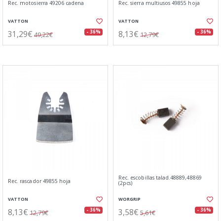
Rec. motosierra 49206 cadena
Rec. sierra multiusos 49855 hoja
VATTON
VATTON
31,29€
8,13€
- 36%
- 36%
49,22€
12,79€
Rec. escobillas talad.48889,48869
Rec. rascador 49855 hoja
(2pcs)
VATTON
WORGRIP
8,13€
3,58€
- 36%
- 36%
12,79€
5,61€