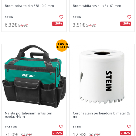
Broca cobalto din 338 10,0 mm.
Broca widia sds-plus 8x160 mm.
STEIN
STEIN
6,32€
3,51€
- 36%
- 36%
9,89€
5,48€
Envío
Gratis
Maleta portaherramientas con
Corona stein perforadora bimetal 65
ruedas 44cm
mm.
VATTON
STEIN
71,09€
12,88€
- 25%
- 36%
94,81€
20,07€