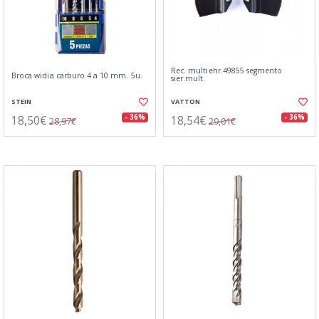
Rec. multiehr.49855 segmento
Broca widia carburo 4 a 10 mm. 5u.
sier.mult.
STEIN
VATTON
18,50€
18,54€
- 36%
- 36%
28,97€
29,01€