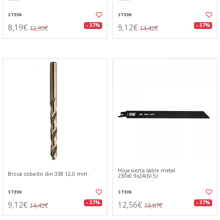
STEIN
STEIN
8,19€
9,12€
- 37%
- 37%
12,95€
14,42€
Hoja sierra sable metal
Broca cobalto din 338 12,0 mm.
230x0.9x24(bl.5)
STEIN
STEIN
9,12€
12,56€
- 37%
- 37%
14,42€
19,87€