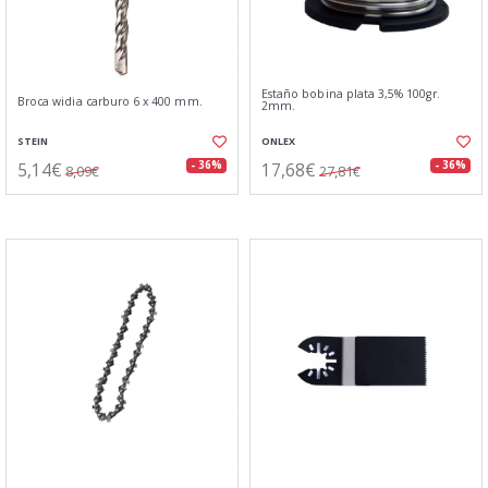
Estaño bobina plata 3,5% 100gr.
Broca widia carburo 6 x 400 mm.
2mm.
STEIN
ONLEX
5,14€
17,68€
- 36%
- 36%
8,09€
27,81€