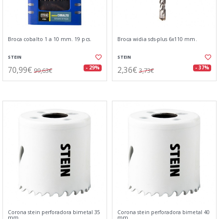
Broca cobalto 1 a 10 mm. 19 pcs.
Broca widia sds-plus 6x110 mm.
STEIN
STEIN
70,99€
2,36€
- 29%
- 37%
99,63€
3,73€
Corona stein perforadora bimetal 35
Corona stein perforadora bimetal 40
mm.
mm.