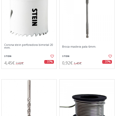
Corona stein perforadora bimetal 20
Broca madera pala 6mm.
mm.
STEIN
STEIN
4,45€
0,92€
- 37%
- 37%
7,02€
1,45€