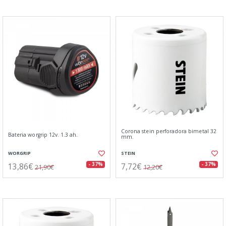
Corona stein perforadora bimetal 32
Bateria worgrip 12v. 1.3 ah.
mm.
WORGRIP
STEIN
13,86€
7,72€
- 37%
- 37%
21,90€
12,20€