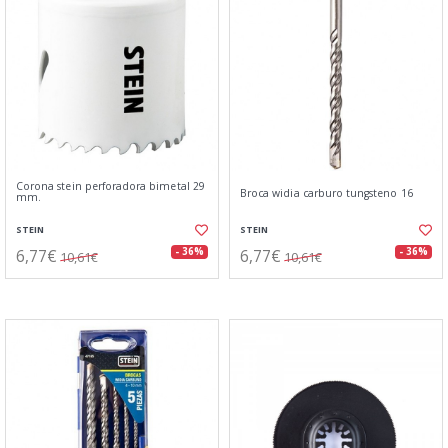
Corona stein perforadora bimetal 29
Broca widia carburo tungsteno 16
mm.
STEIN
STEIN
6,77€
6,77€
- 36%
- 36%
10,61€
10,61€