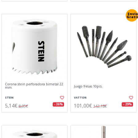
Envío
Grati
Corona stein perforadora bimetal 22
Juego fresas 10pcs.
mm.
STEIN
VATTON
5,14€
101,00€
- 36%
- 29%
8,05€
142,18€