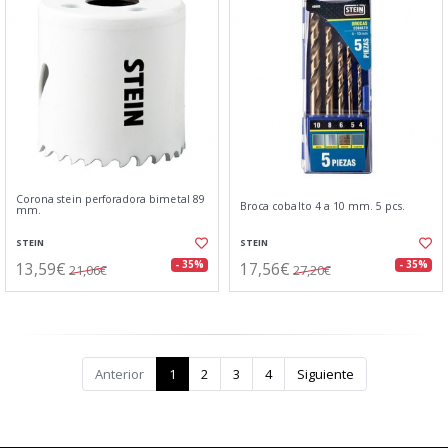
Corona stein perforadora bimetal 89
Broca cobalto 4 a 10 mm. 5 pcs.
mm.
STEIN
STEIN
13,59€
17,56€
- 35%
- 35%
21,06€
27,20€
Anterior
1
2
3
4
Siguiente