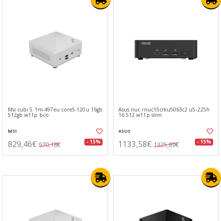
Msi cubi 5 1m-497eu core5-120u 16gb
Asus nuc rnuc15crku5063c2 u5-225h
512gb w11p bco
16 512 w11p slim
MSI
ASUS
829,46€
1133,58€
- 15%
- 15%
970,18€
1325,89€