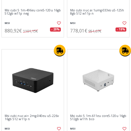
Msi cubi 5 1m-496eu core5-120u 16gb
Msi cubi nuc ai 1umg-033es u5-125h
512gb w11p neg
8gb 512 w11p n
MSI
MSI
880,92€
778,01€
- 20%
- 18%
1101,15€
951,67€
Msi cubi nuc ai+ 2mg-040eu u5-226v
Msi cubi 5 1m-611eu core5-120u 16gb
16gb 512 w11p n
512gb w11h bco
MSI
MSI