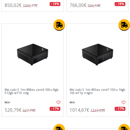
850,02€
766,00€
- 18%
- 18%
1032,17€
930,14€
Msi cubi 5 1m-498eu core3-100u 8gb
Msi cubi 5 1m-495eu core7-150u 16gb
512gb w11h neg
1tb w11p negro
MSI
MSI
520,79€
1014,67€
- 17%
- 17%
627,74€
1223,03€