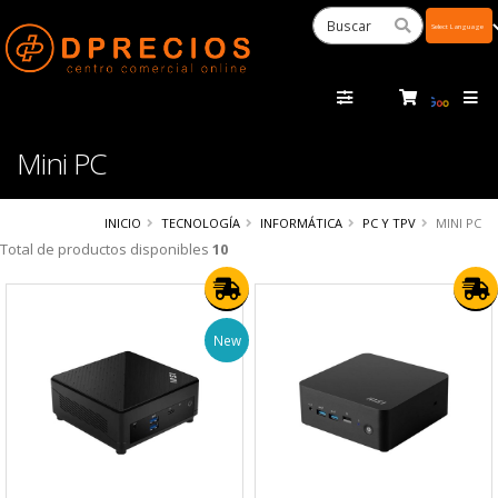
Powered
by
Tra
Mini PC
INICIO
TECNOLOGÍA
INFORMÁTICA
PC Y TPV
MINI PC
Total de productos disponibles
10
New