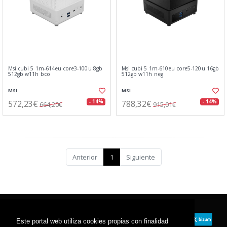
Msi cubi 5 1m-614eu core3-100u 8gb
Msi cubi 5 1m-610eu core5-120u 16gb
512gb w11h bco
512gb w11h neg
MSI
MSI
572,23€
788,32€
- 14%
- 14%
664,20€
915,01€
Anterior
1
Siguiente
Este portal web utiliza cookies propias con finalidad