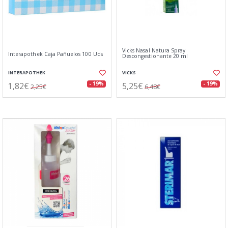
Vicks Nasal Natura Spray
Interapothek Caja Pañuelos 100 Uds
Descongestionante 20 ml
INTERAPOTHEK
VICKS
1,82€
5,25€
- 19%
- 19%
2,25€
6,48€