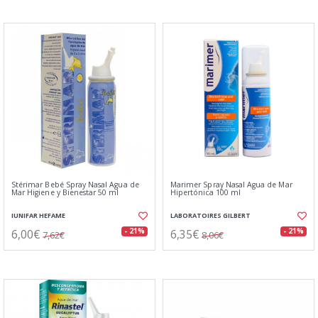
Stérimar Bebé Spray Nasal Agua de
Marimer Spray Nasal Agua de Mar
Mar Higiene y Bienestar 50 ml
Hipertónica 100 ml
IUNIFAR HEFAME
LABORATOIRES GILBERT
6,00€
6,35€
- 21%
- 21%
7,62€
8,06€