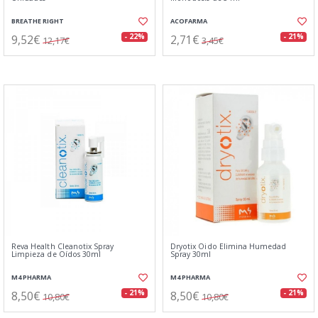
BREATHE RIGHT
ACOFARMA
9,52€
2,71€
- 22%
- 21%
12,17€
3,45€
Reva Health Cleanotix Spray
Dryotix Oido Elimina Humedad
Limpieza de Oídos 30ml
Spray 30ml
M4 PHARMA
M4 PHARMA
8,50€
8,50€
- 21%
- 21%
10,80€
10,80€