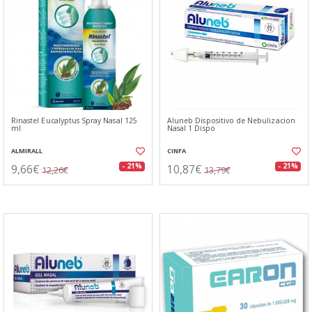
Rinastel Eucalyptus Spray Nasal 125
Aluneb Dispositivo de Nebulizacion
ml
Nasal 1 Dispo
ALMIRALL
CINFA
9,66€
10,87€
- 21%
- 21%
12,26€
13,79€