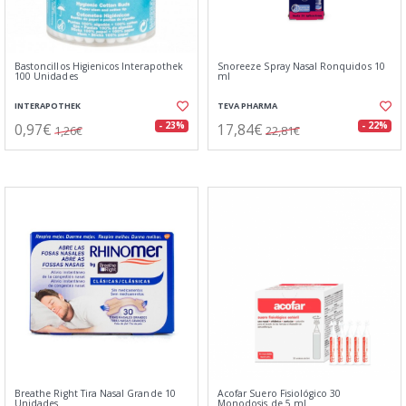
Bastoncillos Higienicos Interapothek
Snoreeze Spray Nasal Ronquidos 10
100 Unidades
ml
INTERAPOTHEK
TEVA PHARMA
0,97€
17,84€
- 23%
- 22%
1,26€
22,81€
Breathe Right Tira Nasal Grande 10
Acofar Suero Fisiológico 30
Unidades
Monodosis de 5 ml