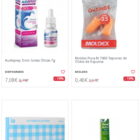
Moldex Pura-fit 7600 Tapones de
Audispray Dolo Gotas Óticas 7g
Oídos de Espuma
DIEPHARMEX
MOLDEX
7,08€
0,46€
- 19%
- 19%
8,79€
0,57€