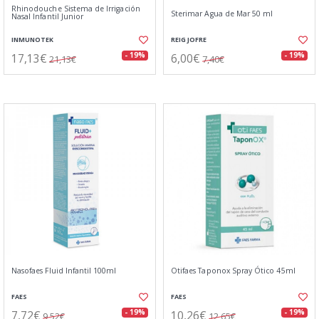
Rhinodouche Sistema de Irrigación
Sterimar Agua de Mar 50 ml
Nasal Infantil Junior
INMUNOTEK
REIG JOFRE
17,13€
6,00€
- 19%
- 19%
21,13€
7,40€
Nasofaes Fluid Infantil 100ml
Otifaes Taponox Spray Ótico 45ml
FAES
FAES
7,72€
10,26€
- 19%
- 19%
9,52€
12,65€