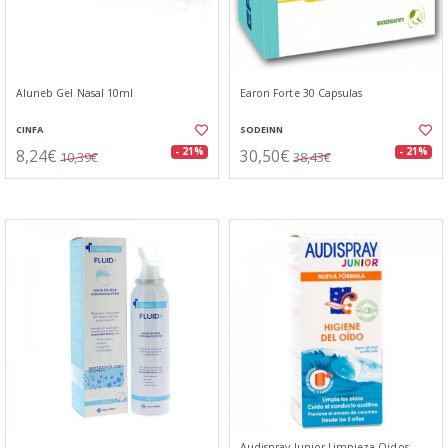
Aluneb Gel Nasal 10ml
Earon Forte 30 Capsulas
CINFA
SODEINN
8,24€
30,50€
- 21%
- 21%
10,39€
38,43€
Audispray Junior Limpieza Oidos