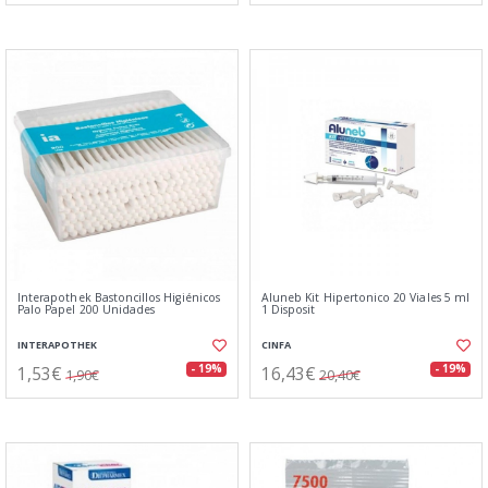
Interapothek Bastoncillos Higiénicos
Aluneb Kit Hipertonico 20 Viales 5 ml
Palo Papel 200 Unidades
1 Disposit
INTERAPOTHEK
CINFA
1,53€
16,43€
- 19%
- 19%
1,90€
20,40€