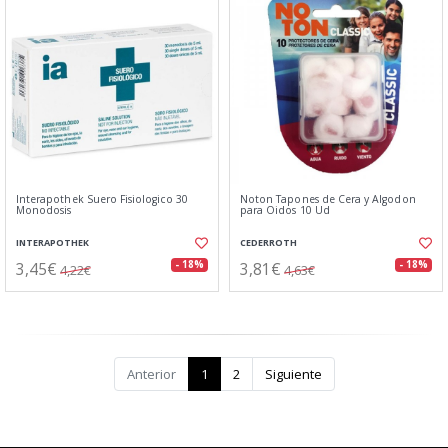
Interapothek Suero Fisiologico 30
Noton Tapones de Cera y Algodon
Monodosis
para Oidos 10 Ud
INTERAPOTHEK
CEDERROTH
3,45€
3,81€
- 18%
- 18%
4,22€
4,63€
Anterior
1
2
Siguiente