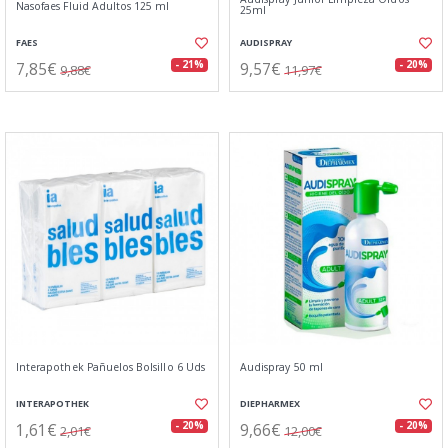
Nasofaes Fluid Adultos 125 ml
25ml
FAES
AUDISPRAY
7,85€
9,57€
- 21%
- 20%
9,88€
11,97€
Interapothek Pañuelos Bolsillo 6 Uds
Audispray 50 ml
INTERAPOTHEK
DIEPHARMEX
1,61€
9,66€
- 20%
- 20%
2,01€
12,00€