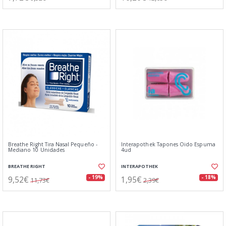
Breathe Right Tira Nasal Pequeño -
Interapothek Tapones Oido Espuma
Mediano 10 Unidades
4ud
BREATHE RIGHT
INTERAPOTHEK
9,52€
1,95€
- 19%
- 18%
11,73€
2,39€