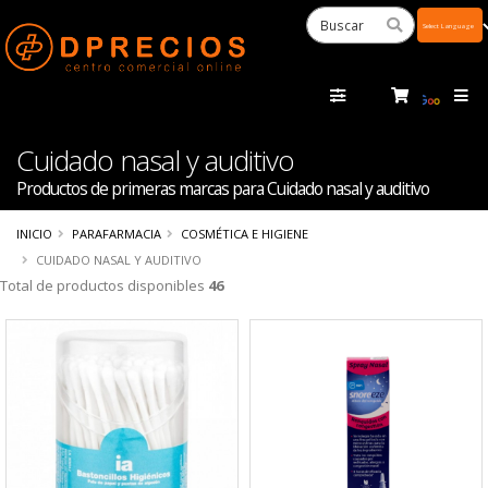
Powered
by
Tra
Cuidado nasal y auditivo
Productos de primeras marcas para Cuidado nasal y auditivo
INICIO
PARAFARMACIA
COSMÉTICA E HIGIENE
CUIDADO NASAL Y AUDITIVO
Total de productos disponibles
46